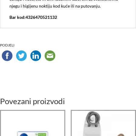
njegu i higijenu noktiju kod kuće ili na putovanju.
Bar kod:4326470521132
PODJELI
Povezani proizvodi