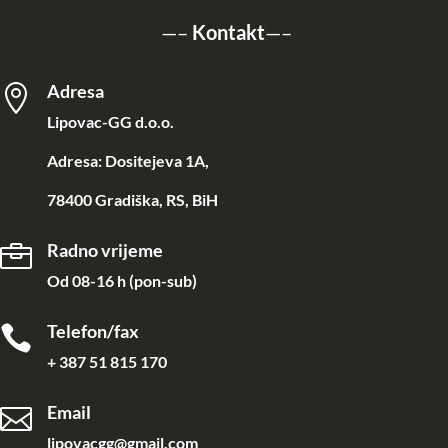
—–
Kontakt
—–
Adresa

Lipovac-GG d.o.o.
Adresa: Dositejeva 1A,
78400 Gradiška, RS, BiH
Radno vrijeme

Od 08-16 h (pon-sub)
Telefon/fax

+ 387 51 815 170
Email

lipovacgg@gmail.com