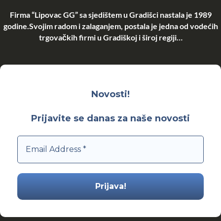
Firma “Lipovac GG” sa sjedištem u Gradišci nastala je 1989
godine.Svojim radom i zalaganjem, postala je jedna od vodećih
trgovačkih firmi u Gradiškoj i široj regiji…
Novosti!
Prijavite se danas za naše novosti