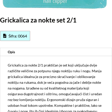
Grickalica za nokte set 2/1
Šifra: 0064
Opis
Grickalica za nokte 2/1 praktičan je set koji uključuje dvije
različite veličine za potpunu njegu noktiju ruku i nogu. Manja
grickalica idealna je za precizno skraćivanje i oblikovanje
noktiju na rukama, dok je veća pogodna za jače i deblje nokte
na nogama. Izrađene su od kvalitetnog materijala koji
osigurava dugotrajnost i oštrinu, omogućavajući čist i uredan
rez bez lomljenja noktiju. Ergonomski dizajn pruža siguran i
udoban hvat tokom upotrebe. Kompaktne i praktične, lako se
čuvaju i nose, što ih čini idealnim izborom za svakodnevnu