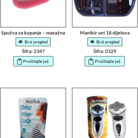
Spužva za kupanje – masažna
Manikir set 18 dijelova
Brzi pregled
Brzi pregled
Šifra: 2347
Šifra: 0329
Pročitajte još
Pročitajte još