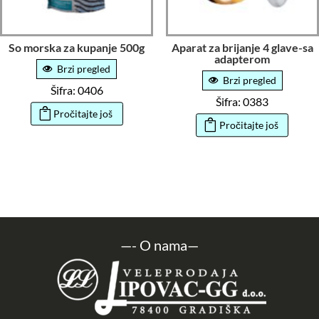
So morska za kupanje 500g
Aparat za brijanje 4 glave-sa
adapterom
Brzi pregled
Brzi pregled
Šifra: 0406
Šifra: 0383
Pročitajte još
Pročitajte još
—-
O nama
—