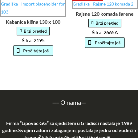
Rajsne 120 komada šarene
Kabanica kišna 130 x 100
Brzi pregled
Brzi pregled
Šifra: 2665A
Šifra: 2195
Pročitajte još
Pročitajte još
—-
O nama
—
Firma “Lipovac GG” sa sjedištem u Gradišci nastala je 1989
godine.Svojim radom i zalaganjem, postala je jedna od vodećih
trgovačkih firmi u Gradiškoj i široj regiji…