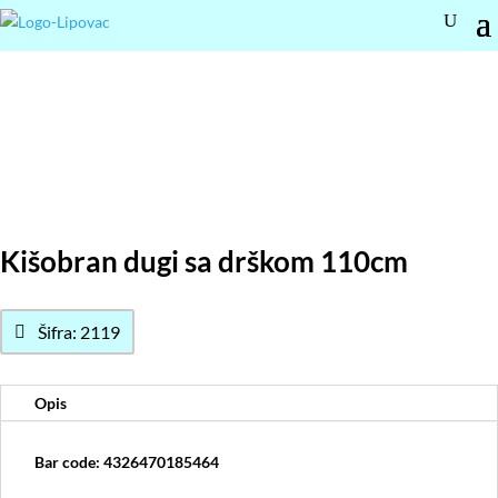
Kišobran dugi sa drškom 110cm
Šifra: 2119
Opis
Bar code: 4326470185464