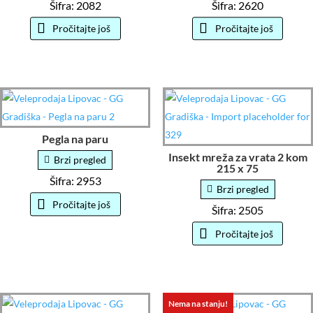
Šifra: 2082
Šifra: 2620
Pročitajte još
Pročitajte još
Pegla na paru
Insekt mreža za vrata 2 kom
Brzi pregled
215 x 75
Šifra: 2953
Brzi pregled
Pročitajte još
Šifra: 2505
Pročitajte još
Nema na stanju!