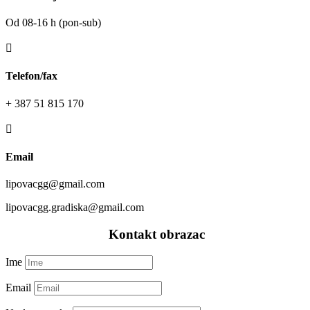
Od 08-16 h (pon-sub)

Telefon/fax
+ 387 51 815 170

Email
lipovacgg@gmail.com
lipovacgg.gradiska@gmail.com
—–
Kontakt obrazac
—–
Ime
Email