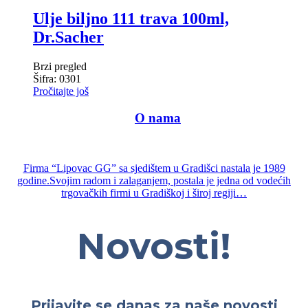
Ulje biljno 111 trava 100ml,
Dr.Sacher
Brzi pregled
Šifra: 0301
Pročitajte još
—-
O nama
—
Firma “Lipovac GG” sa sjedištem u Gradišci nastala je 1989
godine.Svojim radom i zalaganjem, postala je jedna od vodećih
trgovačkih firmi u Gradiškoj i široj regiji…
Novosti!
Prijavite se danas za naše novosti