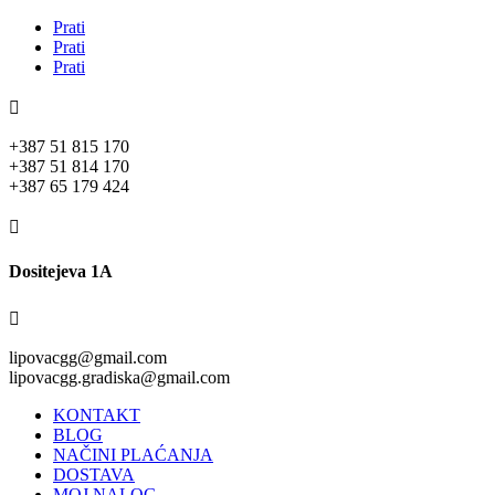
Prati
Prati
Prati

+387 51 815 170
+387 51 814 170
+387 65 179 424

Dositejeva 1A

lipovacgg@gmail.com
lipovacgg.gradiska@gmail.com
KONTAKT
BLOG
NAČINI PLAĆANJA
DOSTAVA
MOJ NALOG