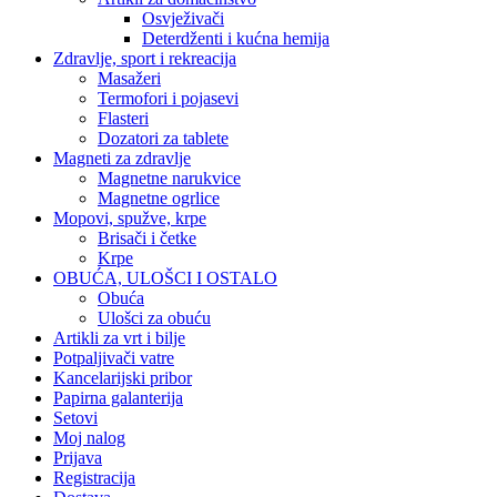
Osvježivači
Deterdženti i kućna hemija
Zdravlje, sport i rekreacija
Masažeri
Termofori i pojasevi
Flasteri
Dozatori za tablete
Magneti za zdravlje
Magnetne narukvice
Magnetne ogrlice
Mopovi, spužve, krpe
Brisači i četke
Krpe
OBUĆA, ULOŠCI I OSTALO
Obuća
Ulošci za obuću
Artikli za vrt i bilje
Potpaljivači vatre
Kancelarijski pribor
Papirna galanterija
Setovi
Moj nalog
Prijava
Registracija