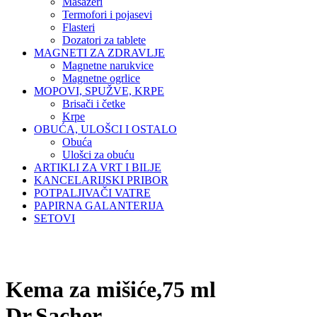
Masažeri
Termofori i pojasevi
Flasteri
Dozatori za tablete
MAGNETI ZA ZDRAVLJE
Magnetne narukvice
Magnetne ogrlice
MOPOVI, SPUŽVE, KRPE
Brisači i četke
Krpe
OBUĆA, ULOŠCI I OSTALO
Obuća
Ulošci za obuću
ARTIKLI ZA VRT I BILJE
KANCELARIJSKI PRIBOR
POTPALJIVAČI VATRE
PAPIRNA GALANTERIJA
SETOVI
Kema za mišiće,75 ml
Dr.Sacher