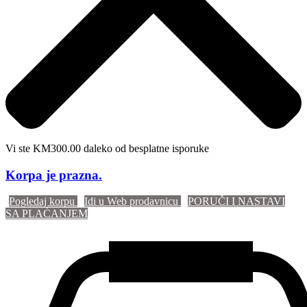
Vi ste KM300.00 daleko od besplatne isporuke
Korpa je prazna.
Pogledaj korpu
Idi u Web prodavnicu
PORUČI I NASTAVI
SA PLAĆANJEM