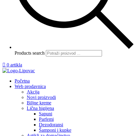
Products search

0 artikla
Početna
Web prodavnica
Akcija
Novi proizvodi
Biljne kreme
Lična higijena
Sapuni
Parfemi
Dezodoransi
Šamponi i kupke
Artikli za domaćinstvo