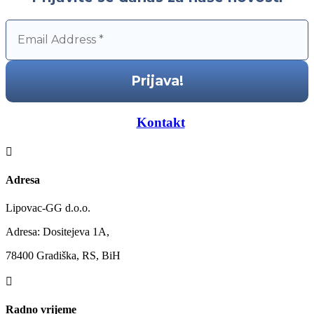
—–
Kontakt
—–

Adresa
Lipovac-GG d.o.o.
Adresa: Dositejeva 1A,
78400 Gradiška, RS, BiH

Radno vrijeme