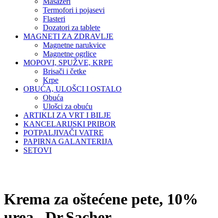
Masažeri
Termofori i pojasevi
Flasteri
Dozatori za tablete
MAGNETI ZA ZDRAVLJE
Magnetne narukvice
Magnetne ogrlice
MOPOVI, SPUŽVE, KRPE
Brisači i četke
Krpe
OBUĆA, ULOŠCI I OSTALO
Obuća
Ulošci za obuću
ARTIKLI ZA VRT I BILJE
KANCELARIJSKI PRIBOR
POTPALJIVAČI VATRE
PAPIRNA GALANTERIJA
SETOVI
Krema za oštećene pete, 10%
urea , Dr.Sacher