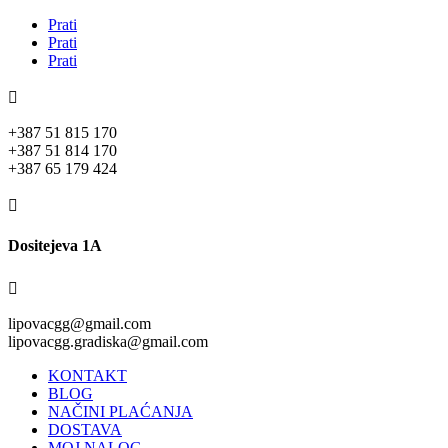
Prati
Prati
Prati

+387 51 815 170
+387 51 814 170
+387 65 179 424

Dositejeva 1A

lipovacgg@gmail.com
lipovacgg.gradiska@gmail.com
KONTAKT
BLOG
NAČINI PLAĆANJA
DOSTAVA
MOJ NALOG