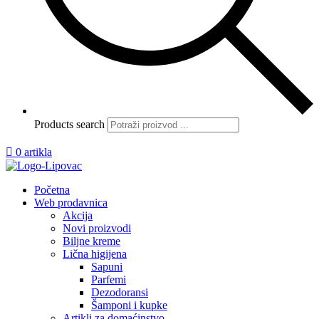
Products search

0 artikla
Početna
Web prodavnica
Akcija
Novi proizvodi
Biljne kreme
Lična higijena
Sapuni
Parfemi
Dezodoransi
Šamponi i kupke
Artikli za domaćinstvo