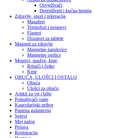
Osvježivači
Deterdženti i kućna hemija
Zdravlje, sport i rekreacija
Masažeri
Termofori i pojasevi
Flasteri
Dozatori za tablete
Magneti za zdravlje
Magnetne narukvice
Magnetne ogrlice
Mopovi, spužve, krpe
Brisači i četke
Krpe
OBUĆA, ULOŠCI I OSTALO
Obuća
Ulošci za obuću
Artikli za vrt i bilje
Potpaljivači vatre
Kancelarijski pribor
Papirna galanterija
Setovi
Moj nalog
Prijava
Registracija