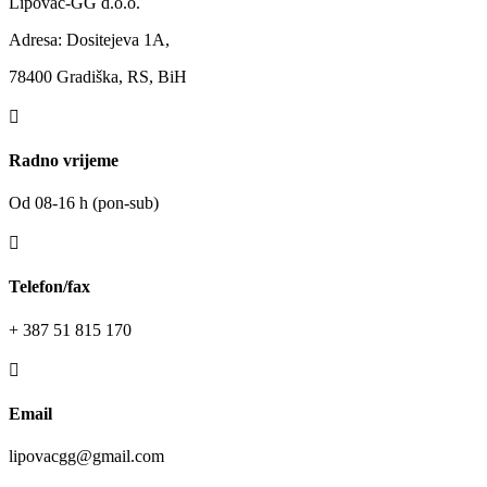
Lipovac-GG d.o.o.
Adresa: Dositejeva 1A,
78400 Gradiška, RS, BiH

Radno vrijeme
Od 08-16 h (pon-sub)

Telefon/fax
+ 387 51 815 170

Email
lipovacgg@gmail.com