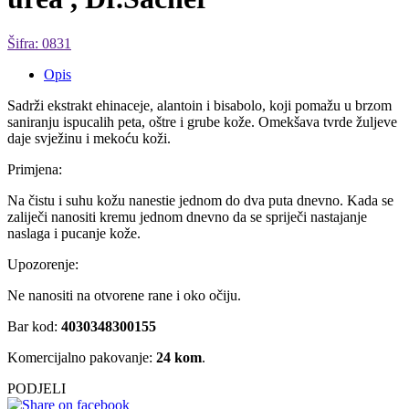
Šifra: 0831
Opis
Sadrži ekstrakt ehinaceje, alantoin i bisabolo, koji pomažu u brzom
saniranju ispucalih peta, oštre i grube kože. Omekšava tvrde žuljeve
daje svježinu i mekoću koži.
Primjena:
Na čistu i suhu kožu nanestie jednom do dva puta dnevno. Kada se
zaliječi nanositi kremu jednom dnevno da se spriječi nastajanje
naslaga i pucanje kože.
Upozorenje:
Ne nanositi na otvorene rane i oko očiju.
Bar kod:
4030348300155
Komercijalno pakovanje:
24 kom
.
PODJELI