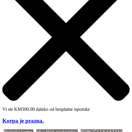
Vi ste KM300.00 daleko od besplatne isporuke
Korpa je prazna.
Pogledaj korpu
Idi u Web prodavnicu
PORUČI I NASTAVI