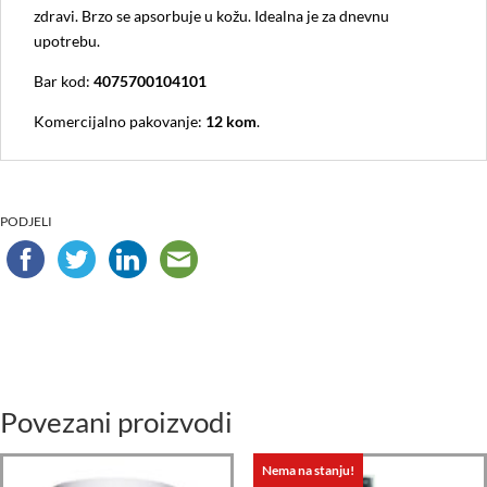
zdravi. Brzo se apsorbuje u kožu. Idealna je za dnevnu
upotrebu.
Bar kod:
4075700104101
Komercijalno pakovanje:
12 kom
.
PODJELI
Povezani proizvodi
Nema na stanju!