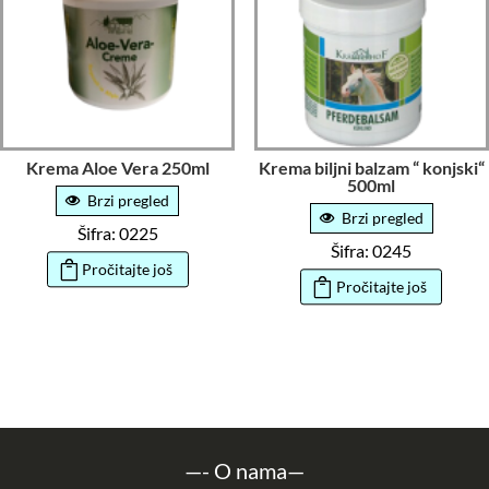
Krema Aloe Vera 250ml
Krema biljni balzam “ konjski“
500ml
Brzi pregled
Brzi pregled
Šifra: 0225
Šifra: 0245
Pročitajte još
Pročitajte još
—-
O nama
—