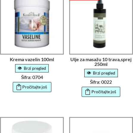
Krema vazelin 100ml
Ulje za masažu 10 trava,sprej
250ml
Brzi pregled
Brzi pregled
Šifra: 0704
Šifra: 0022
Pročitajte još
Pročitajte još