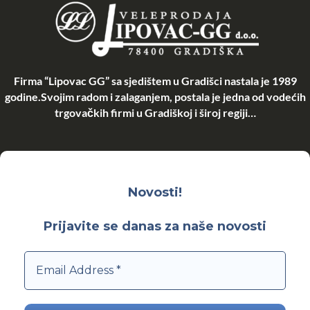
Firma “Lipovac GG” sa sjedištem u Gradišci nastala je 1989
godine.Svojim radom i zalaganjem, postala je jedna od vodećih
trgovačkih firmi u Gradiškoj i široj regiji…
Novosti!
Prijavite se danas za naše novosti