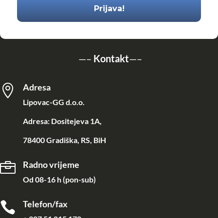
—–
Kontakt
—–
Adresa

Lipovac-GG d.o.o.
Adresa: Dositejeva 1A,
78400 Gradiška, RS, BiH
Radno vrijeme

Od 08-16 h (pon-sub)
Telefon/fax
