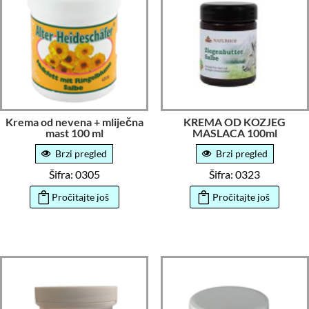
Krema od nevena + mliječna
KREMA OD KOZJEG
mast 100 ml
MASLACA 100ml
Brzi pregled
Brzi pregled
Šifra: 0305
Šifra: 0323
Pročitajte još
Pročitajte još