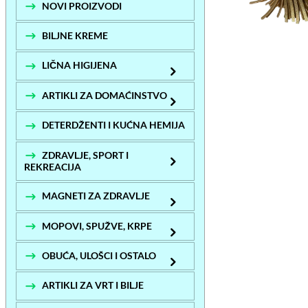
NOVI PROIZVODI
BILJNE KREME
LIČNA HIGIJENA
ARTIKLI ZA DOMAĆINSTVO
DETERDŽENTI I KUĆNA HEMIJA
ZDRAVLJE, SPORT I
REKREACIJA
MAGNETI ZA ZDRAVLJE
MOPOVI, SPUŽVE, KRPE
OBUĆA, ULOŠCI I OSTALO
ARTIKLI ZA VRT I BILJE