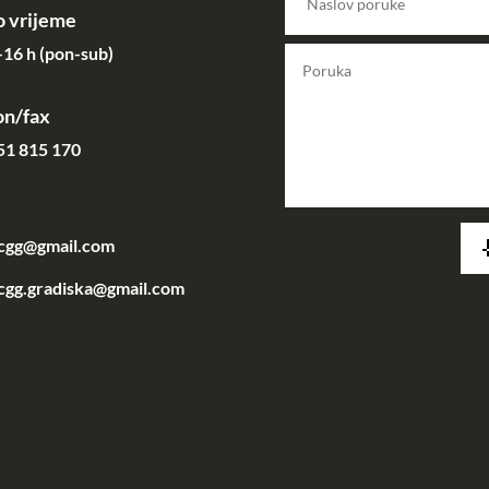
 vrijeme
16 h (pon-sub)
on/fax
51 815 170
acgg@gmail.com
cgg.gradiska@gmail.com