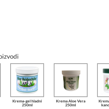
oizvodi
Krema-gel hladni
Krema Aloe Vera
Krema
250ml
250ml
kand