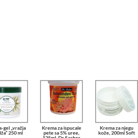
-gel „vražja
Krema za ispucale
Krema za njegu
ža“ 250 ml
pete sa 5% uree,
kože, 200ml Soft
125ml, Dr.Sacher