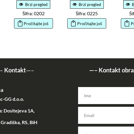
Brzi pregled
Brzi pregled
B
Šifra: 0202
Šifra: 0225
Ši
Pročitajte još
Pročitajte još
P
–
Kontakt
—–
—–
Kontakt obra
sa
c-GG d.o.o.
: Dositejeva 1A,
Gradiška, RS, BiH