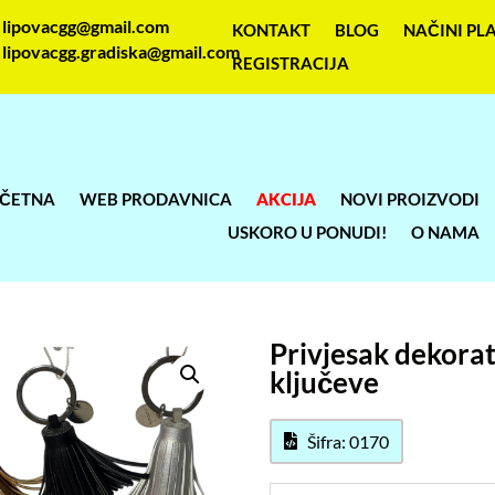
lipovacgg@gmail.com
KONTAKT
BLOG
NAČINI PL
lipovacgg.gradiska@gmail.com
REGISTRACIJA
ČETNA
WEB PRODAVNICA
AKCIJA
NOVI PROIZVODI
USKORO U PONUDI!
O NAMA
Privjesak dekorat
ključeve
Šifra: 0170