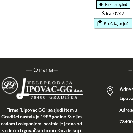
Brzi pregled
Šifra: 0247
Pročitajte još
—-
O nama
—
—
Adre

Lipova
Firma “Lipovac GG” sa sjedištem u
Adresa
Gradišci nastala je 1989 godine.Svojim
78400 
radom i zalaganjem, postala je jedna od
vodećih trgovačkih firmi u Gradiškoj i