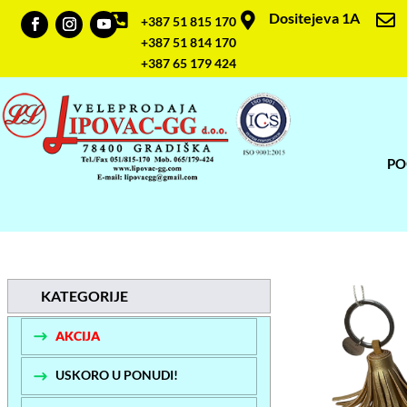
Dositejeva 1A



+387 51 815 170
+387 51 814 170
+387 65 179 424
PO
KATEGORIJE
AKCIJA
USKORO U PONUDI!