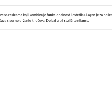
eve sa resicama koji kombinuje funkcionalnost i estetiku. Lagan je za nošen
va sigurno držanje ključeva. Dolazi u tri različite nijanse.