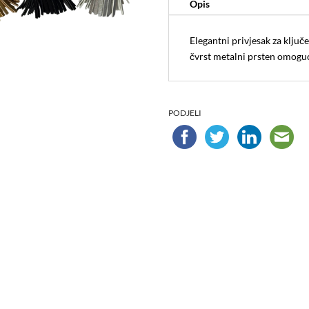
Opis
Elegantni privjesak za ključ
čvrst metalni prsten omoguća
PODJELI