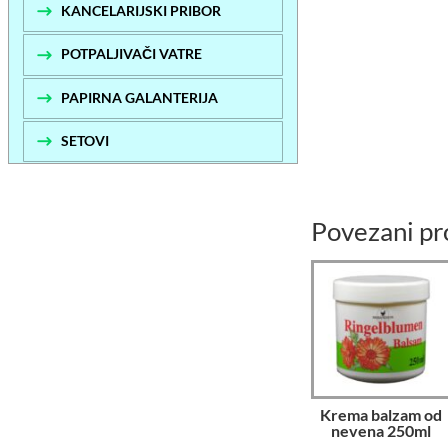
KANCELARIJSKI PRIBOR
POTPALJIVAČI VATRE
PAPIRNA GALANTERIJA
SETOVI
Povezani pr
Krema balzam od
nevena 250ml