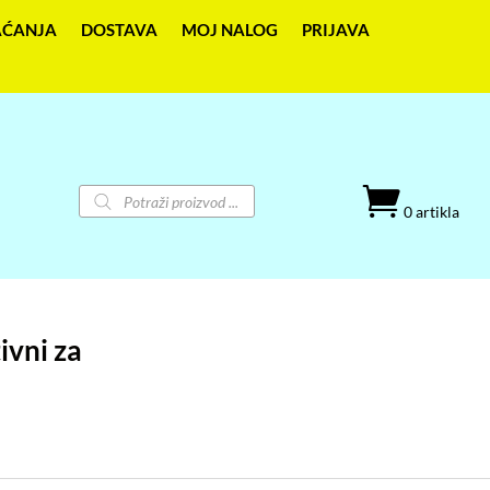
AĆANJA
DOSTAVA
MOJ NALOG
PRIJAVA
Products

search
0 artikla
ivni za