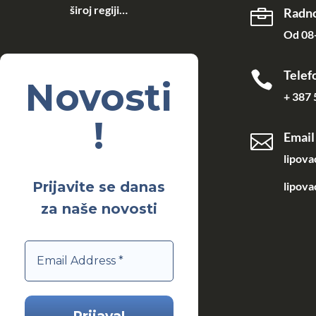
široj regiji…
Radno

Od 08-
Telef

Novosti
+ 387 
!
Email

lipov
Prijavite se danas
lipova
za naše novosti