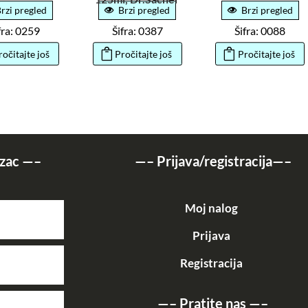
rzi pregled
Brzi pregled
Brzi pregled
fra: 0259
Šifra: 0387
Šifra: 0088
ročitajte još
Pročitajte još
Pročitajte još
zac
—–
—–
Prijava/registracija
—–
Moj nalog
Prijava
Registracija
—–
Pratite nas
—–