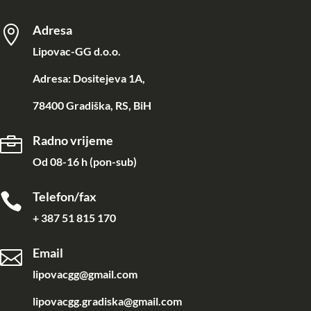
Adresa

Lipovac-GG d.o.o.
Adresa: Dositejeva 1A,
78400 Gradiška, RS, BiH
Radno vrijeme

Od 08-16 h (pon-sub)
Telefon/fax

+ 387 51 815 170
Email

lipovacgg@gmail.com
lipovacgg.gradiska@gmail.com