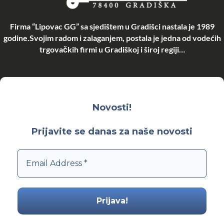
Firma “Lipovac GG” sa sjedištem u Gradišci nastala je 1989
godine.Svojim radom i zalaganjem, postala je jedna od vodećih
trgovačkih firmi u Gradiškoj i široj regiji…
Novosti!
Prijavite se danas za naše novosti