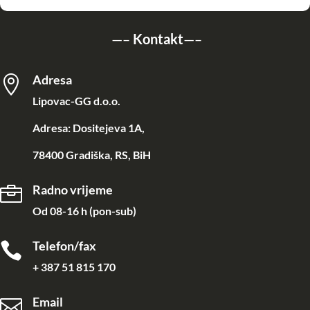
—–
Kontakt
—–
Adresa

Lipovac-GG d.o.o.
Adresa: Dositejeva 1A,
78400 Gradiška, RS, BiH
Radno vrijeme

Od 08-16 h (pon-sub)
Telefon/fax

+ 387 51 815 170
Email
