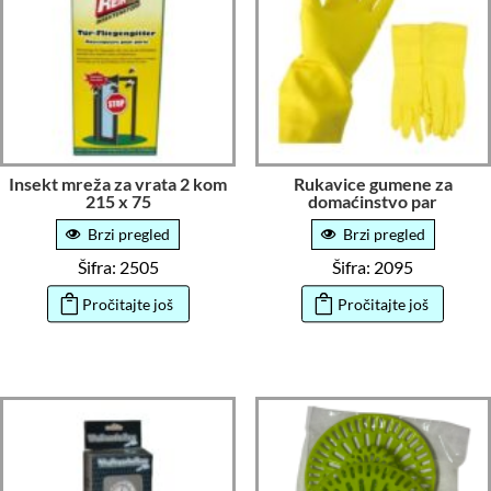
Insekt mreža za vrata 2 kom
Rukavice gumene za
215 x 75
domaćinstvo par
Brzi pregled
Brzi pregled
Šifra: 2505
Šifra: 2095
Pročitajte još
Pročitajte još