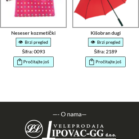
Neseser kozmetički
Kišobran dugi
Brzi pregled
Brzi pregled
Šifra: 0093
Šifra: 2189
Pročitajte još
Pročitajte još
—-
O nama
—