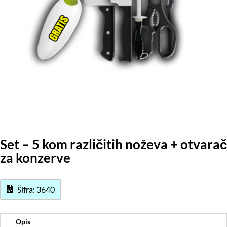
Set – 5 kom različitih noževa + otvarač
za konzerve
Šifra: 3640
Opis