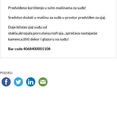
Predviđeno korištenje u svim mašinama za suđe!
Sredstvo dodati u mašinu za suđe u prostor predviđen za sjaj.
Daje blistav sjaj suđu od
stakla,akropala,porculana,rosfraja...sprečava nastajanje
kamenca,štiti dekor i glazuru na suđu!
Bar code 4068400001108
PODJELI