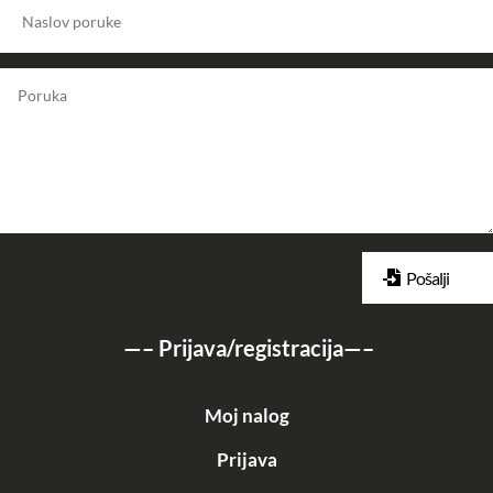
Pošalji
—–
Prijava/registracija
—–
Moj nalog
Prijava