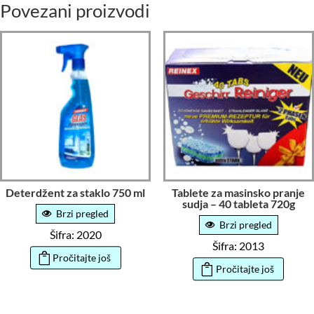
Povezani proizvodi
Deterdžent za staklo 750 ml
Tablete za masinsko pranje
sudja – 40 tableta 720g
Brzi pregled
Brzi pregled
Šifra: 2020
Šifra: 2013
Pročitajte još
Pročitajte još