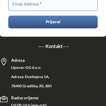
—–
Kontakt
—–
Adresa

Lipovac-GG d.o.o.
Adresa: Dositejeva 1A,
78400 Gradiška, RS, BiH
Radno vrijeme

Od 08-16 h (pon-sub)