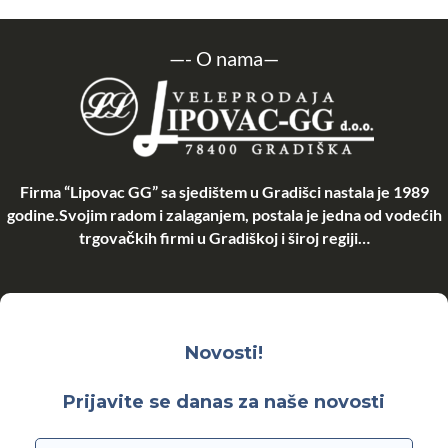
—-
O nama
—
Firma “Lipovac GG” sa sjedištem u Gradišci nastala je 1989
godine.Svojim radom i zalaganjem, postala je jedna od vodećih
trgovačkih firmi u Gradiškoj i široj regiji…
Novosti!
Prijavite se danas za naše novosti