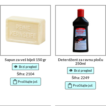
Sapun za veš bijeli 150 gr
Deterdžent za ravnu ploču
250ml
Brzi pregled
Brzi pregled
Šifra: 2104
Šifra: 2249
Pročitajte još
Pročitajte još