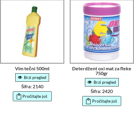
Vim tečni 500ml
Deterdžent oxi mat za fleke
750gr
Brzi pregled
Brzi pregled
Šifra: 2140
Šifra: 2420
Pročitajte još
Pročitajte još