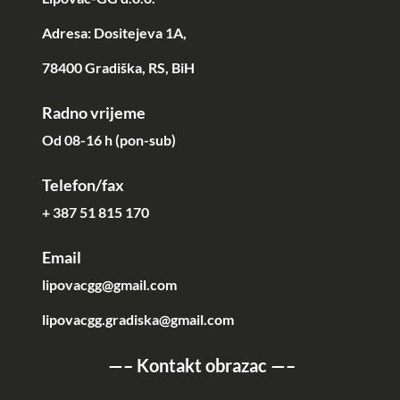
Adresa: Dositejeva 1A,
78400 Gradiška, RS, BiH
Radno vrijeme
Od 08-16 h (pon-sub)
Telefon/fax
+ 387 51 815 170
Email
lipovacgg@gmail.com
lipovacgg.gradiska@gmail.com
—–
Kontakt obrazac
—–