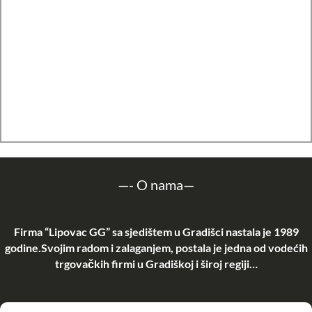
Najbolje cijene u okruženju
Nudimo širok asortiman robe po najpovoljnijim cijenama u
okruženju.
Pomoć u odabiru
Naše uslužno osoblje vam je uvijek na raspolaganju za savjete i
preporuke oko svih vaših želja.
—-
O nama
—
Firma “Lipovac GG” sa sjedištem u Gradišci nastala je 1989
godine.Svojim radom i zalaganjem, postala je jedna od vodećih
trgovačkih firmi u Gradiškoj i široj regiji…