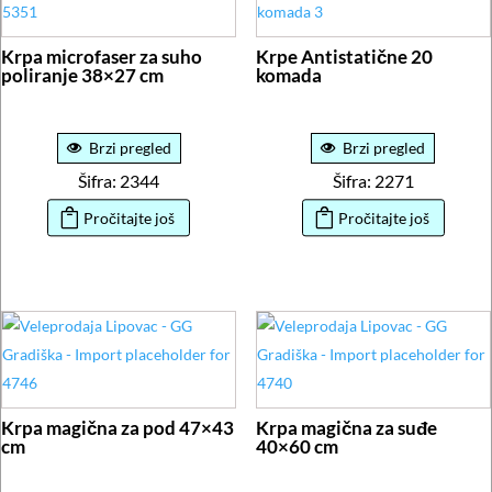
Krpa microfaser za suho
Krpe Antistatične 20
poliranje 38×27 cm
komada
Brzi pregled
Brzi pregled
Šifra: 2344
Šifra: 2271
Pročitajte još
Pročitajte još
Krpa magična za pod 47×43
Krpa magična za suđe
cm
40×60 cm