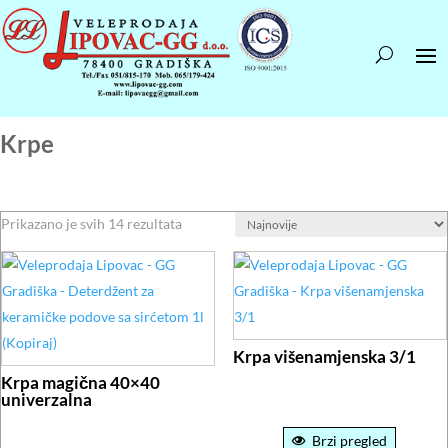
Krpe
Sortirano
Prikazano je svih 14 rezultata
po
najnovijem
Krpa višenamjenska 3/1
Krpa magična 40×40
univerzalna
Brzi pregled