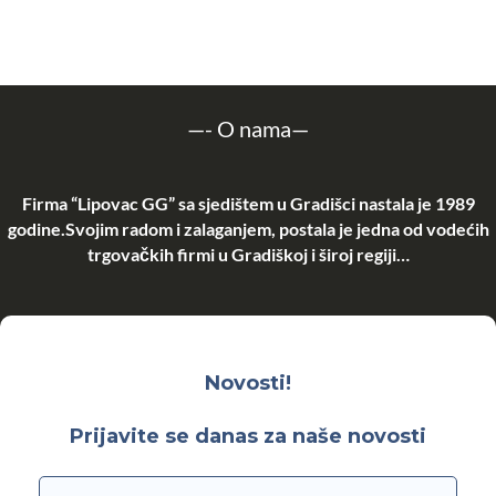
—-
O nama
—
Firma “Lipovac GG” sa sjedištem u Gradišci nastala je 1989
godine.Svojim radom i zalaganjem, postala je jedna od vodećih
trgovačkih firmi u Gradiškoj i široj regiji…
Novosti!
Prijavite se danas za naše novosti