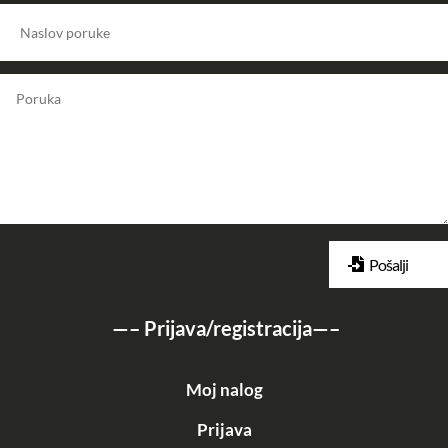
Pošalji
—–
Prijava/registracija
—–
Moj nalog
Prijava