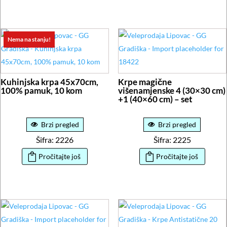
Nema na stanju!
Kuhinjska krpa 45x70cm,
Krpe magične
100% pamuk, 10 kom
višenamjenske 4 (30×30 cm)
+1 (40×60 cm) – set
Brzi pregled
Brzi pregled
Šifra: 2226
Šifra: 2225
Pročitajte još
Pročitajte još