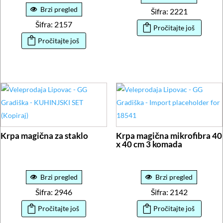
Brzi pregled
Šifra: 2221
Šifra: 2157
Pročitajte još
Pročitajte još
Krpa magična za staklo
Krpa magična mikrofibra 40
x 40 cm 3 komada
Brzi pregled
Brzi pregled
Šifra: 2946
Šifra: 2142
Pročitajte još
Pročitajte još