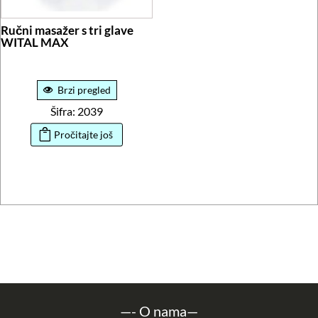
Ručni masažer s tri glave
WITAL MAX
Brzi pregled
Šifra: 2039
Pročitajte još
—-
O nama
—