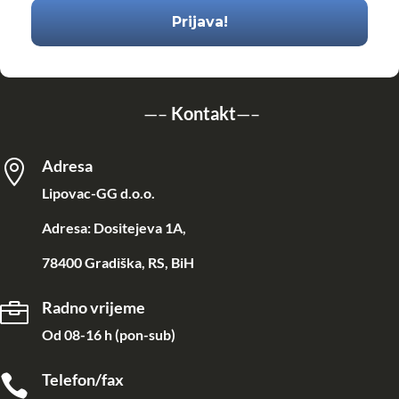
—–
Kontakt
—–
Adresa

Lipovac-GG d.o.o.
Adresa: Dositejeva 1A,
78400 Gradiška, RS, BiH
Radno vrijeme

Od 08-16 h (pon-sub)
Telefon/fax
