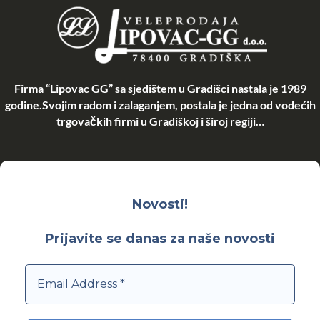
Firma “Lipovac GG” sa sjedištem u Gradišci nastala je 1989
godine.Svojim radom i zalaganjem, postala je jedna od vodećih
trgovačkih firmi u Gradiškoj i široj regiji…
Novosti!
Prijavite se danas za naše novosti