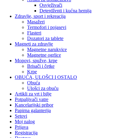
Osvježivači
Deterdženti i kućna hemija
Zdravlje, sport i rekreacija
Masažeri
Termofori i pojasevi
Flasteri
Dozatori za tablete
Magneti za zdravlje
Magnetne narukvice
Magnetne ogrlice
Mopovi, spužve, krpe
Brisači i četke
Krpe
OBUĆA, ULOŠCI I OSTALO
Obuća
Ulošci za obuću
Artikli za vrt i bilje
Potpaljivači vatre
Kancelarijski pribor
Papirna galanterija
Setovi
Moj nalog
Prijava
Registracija