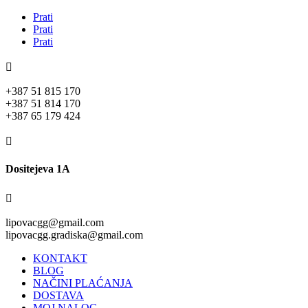
Prati
Prati
Prati

+387 51 815 170
+387 51 814 170
+387 65 179 424

Dositejeva 1A

lipovacgg@gmail.com
lipovacgg.gradiska@gmail.com
KONTAKT
BLOG
NAČINI PLAĆANJA
DOSTAVA
MOJ NALOG