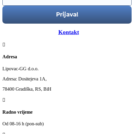
—–
Kontakt
—–

Adresa
Lipovac-GG d.o.o.
Adresa: Dositejeva 1A,
78400 Gradiška, RS, BiH

Radno vrijeme
Od 08-16 h (pon-sub)