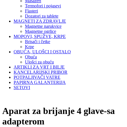
Masažeri
Termofori i pojasevi
Flasteri
Dozatori za tablete
MAGNETI ZA ZDRAVLJE
Magnetne narukvice
Magnetne ogrlice
MOPOVI, SPUŽVE, KRPE
Brisači i četke
Krpe
OBUĆA, ULOŠCI I OSTALO
Obuća
Ulošci za obuću
ARTIKLI ZA VRT I BILJE
KANCELARIJSKI PRIBOR
POTPALJIVAČI VATRE
PAPIRNA GALANTERIJA
SETOVI
Aparat za brijanje 4 glave-sa
adapterom