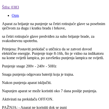
Šifra: 0383
Opis
Aparat za brijanje na punjenje sa četiri rotirajuće glave sa posebnim
sječivom za dugu i kratku bradu i brkove,
sa četiri rotirajuće glave predviđen za suho brijanje brade, za
svakodnevnu upotrebu.
Primjena: Postaviti prekidač u utičnicu da se zatvori dovod
električne energije. Punjenje traje 8-16h, što je vidno na indikatoru
na kome svijetli lampica, po završetku punjenja lampica ne svijetli.
Punjenje snage 200v - 240v - 50Hz
Snaga punjenja odgovara bateriji koja je trajna.
Nakon punjenja aparat isključiti.
Napunjen aparat se može koristiti oko 7 dana poslije punjenja.
Aktivirati na prekidaču OFF/ON.
PAŽNJA: - Aparat ne koristiti dok se puni