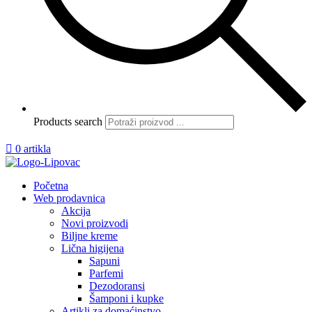
Products search

0 artikla
Početna
Web prodavnica
Akcija
Novi proizvodi
Biljne kreme
Lična higijena
Sapuni
Parfemi
Dezodoransi
Šamponi i kupke
Artikli za domaćinstvo