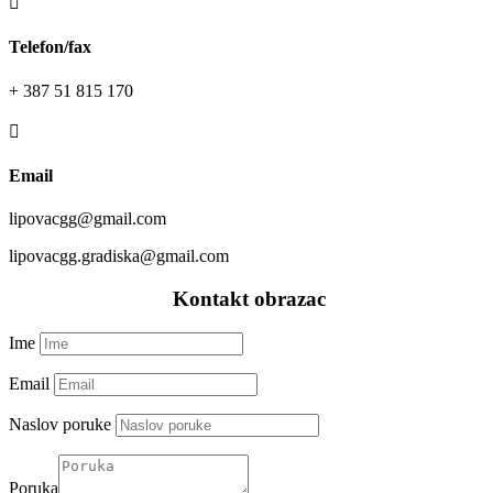

Telefon/fax
+ 387 51 815 170

Email
lipovacgg@gmail.com
lipovacgg.gradiska@gmail.com
—–
Kontakt obrazac
—–
Ime
Email
Naslov poruke
Poruka