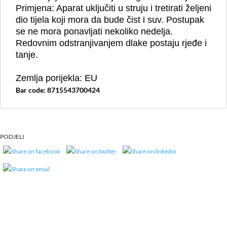
Primjena: Aparat uključiti u struju i tretirati željeni
dio tijela koji mora da bude čist i suv. Postupak
se ne mora ponavljati nekoliko nedelja.
Redovnim odstranjivanjem dlake postaju rjeđe i
tanje.
Zemlja porijekla: EU
Bar code: 8715543700424
PODJELI