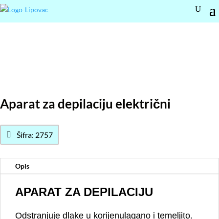
Aparat za depilaciju električni
Šifra: 2757
Opis
APARAT ZA DEPILACIJU
Odstranjuje dlake u korijenulagano i temeljito.