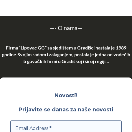
—-
O nama
—
Firma “Lipovac GG” sa sjedištem u Gradišci nastala je 1989
godine.Svojim radom i zalaganjem, postala je jedna od vodećih
trgovačkih firmi u Gradiškoj i široj regiji…
Novosti!
Prijavite se danas za naše novosti