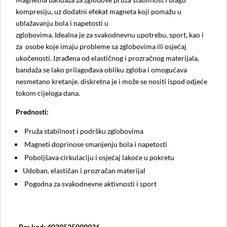
kompresiju, uz dodatni efekat magneta koji pomažu u
ublažavanju bola i napetosti u
zglobovima. Idealna je za svakodnevnu upotrebu, sport, kao i
za osobe koje imaju probleme sa zglobovima ili osjećaj
ukočenosti. Izrađena od elastičnog i prozračnog materijala,
bandaža se lako prilagođava obliku zgloba i omogućava
nesmetano kretanje. diskretna je i može se nositi ispod odjeće
tokom cijeloga dana.
Prednosti:
Pruža stabilnost i podršku zglobovima
Magneti doprinose smanjenju bola i napetosti
Poboljšava cirkulaciju i osjećaj lakoće u pokretu
Udoban, elastičan i prozračan materijal
Pogodna za svakodnevne aktivnosti i sport
Bar kod: 4039525099936