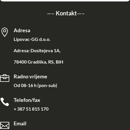
—–
Kontakt
—–
Adresa

Lipovac-GG d.o.o.
Adresa: Dositejeva 1A,
78400 Gradiška, RS, BiH
Radno vrijeme

Od 08-16 h (pon-sub)
Telefon/fax

+ 387 51 815 170
Email
