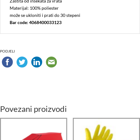
Zaštita od insekata za vrata
Materijal: 100% poliester
može se ukloniti i prati do 30 stepeni
Bar code: 4068400033123
PODJELI
Povezani proizvodi