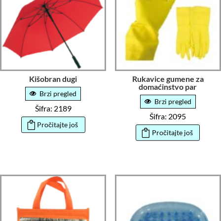
Kišobran dugi
Rukavice gumene za
domaćinstvo par
Brzi pregled
Brzi pregled
Šifra: 2189
Šifra: 2095
Pročitajte još
Pročitajte još