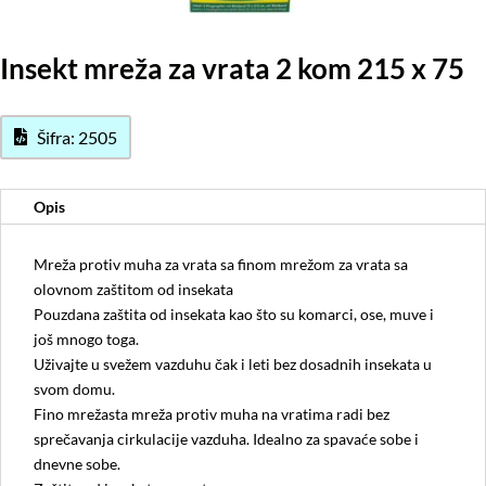
Insekt mreža za vrata 2 kom 215 x 75
Šifra: 2505
Opis
Mreža protiv muha za vrata sa finom mrežom za vrata sa
olovnom zaštitom od insekata
Pouzdana zaštita od insekata kao što su komarci, ose, muve i
još mnogo toga.
Uživajte u svežem vazduhu čak i leti bez dosadnih insekata u
svom domu.
Fino mrežasta mreža protiv muha na vratima radi bez
sprečavanja cirkulacije vazduha. Idealno za spavaće sobe i
dnevne sobe.