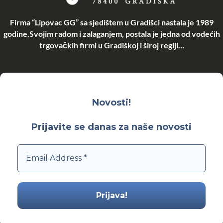
Firma “Lipovac GG” sa sjedištem u Gradišci nastala je 1989
godine.Svojim radom i zalaganjem, postala je jedna od vodećih
trgovačkih firmi u Gradiškoj i široj regiji…
Novosti!
Prijavite se danas za naše novosti