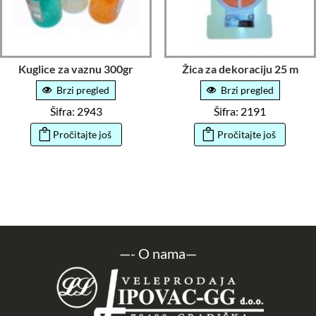
Kuglice za vaznu 300gr
Žica za dekoraciju 25 m
Brzi pregled
Brzi pregled
Šifra: 2943
Šifra: 2191
Pročitajte još
Pročitajte još
—-
O nama
—