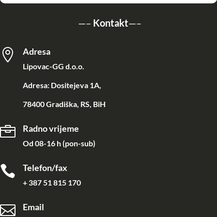
—–
Kontakt
—–
Adresa

Lipovac-GG d.o.o.
Adresa: Dositejeva 1A,
78400 Gradiška, RS, BiH
Radno vrijeme

Od 08-16 h (pon-sub)
Telefon/fax

+ 387 51 815 170
Email
