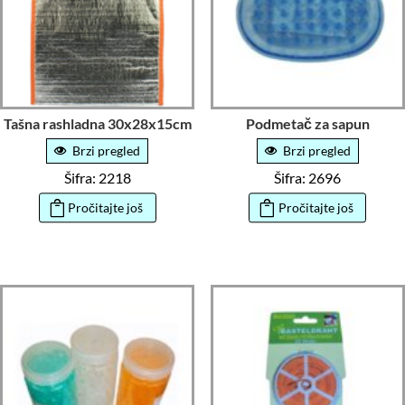
Tašna rashladna 30x28x15cm
Podmetač za sapun
Brzi pregled
Brzi pregled
Šifra: 2218
Šifra: 2696
Pročitajte još
Pročitajte još