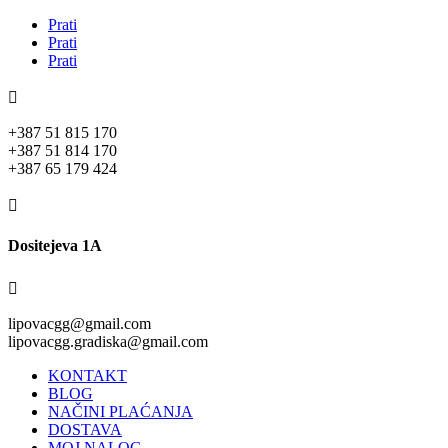
Prati
Prati
Prati

+387 51 815 170
+387 51 814 170
+387 65 179 424

Dositejeva 1A

lipovacgg@gmail.com
lipovacgg.gradiska@gmail.com
KONTAKT
BLOG
NAČINI PLAĆANJA
DOSTAVA
MOJ NALOG