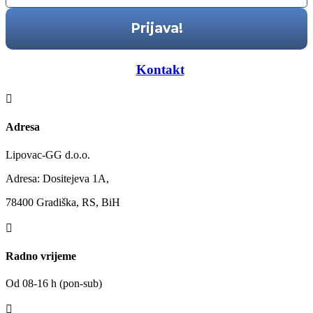
—–
Kontakt
—–

Adresa
Lipovac-GG d.o.o.
Adresa: Dositejeva 1A,
78400 Gradiška, RS, BiH

Radno vrijeme
Od 08-16 h (pon-sub)
