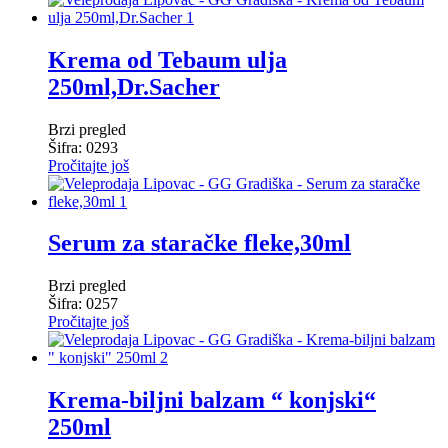
Krema od Tebaum ulja
250ml,Dr.Sacher
Brzi pregled
Šifra: 0293
Pročitajte još
Serum za staračke fleke,30ml
Brzi pregled
Šifra: 0257
Pročitajte još
Krema-biljni balzam “ konjski“
250ml