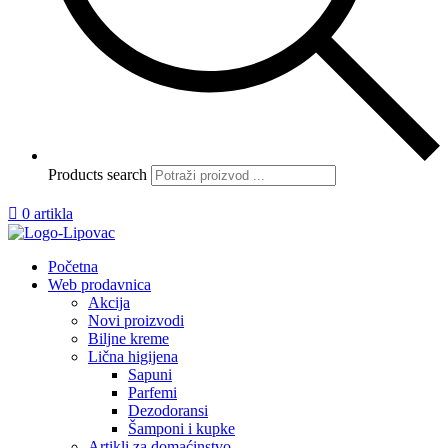
Products search

0 artikla
Početna
Web prodavnica
Akcija
Novi proizvodi
Biljne kreme
Lična higijena
Sapuni
Parfemi
Dezodoransi
Šamponi i kupke
Artikli za domaćinstvo