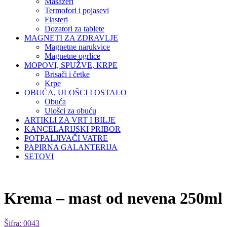
Masažeri
Termofori i pojasevi
Flasteri
Dozatori za tablete
MAGNETI ZA ZDRAVLJE
Magnetne narukvice
Magnetne ogrlice
MOPOVI, SPUŽVE, KRPE
Brisači i četke
Krpe
OBUĆA, ULOŠCI I OSTALO
Obuća
Ulošci za obuću
ARTIKLI ZA VRT I BILJE
KANCELARIJSKI PRIBOR
POTPALJIVAČI VATRE
PAPIRNA GALANTERIJA
SETOVI
Krema – mast od nevena 250ml
Šifra: 0043