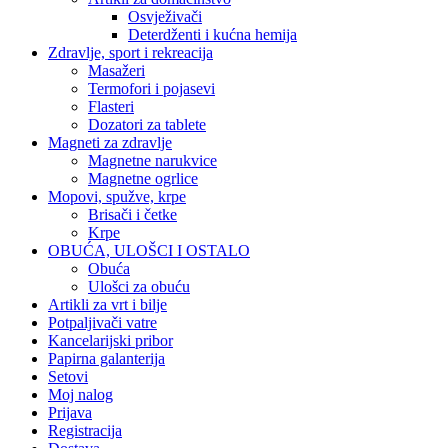
Osvježivači
Deterdženti i kućna hemija
Zdravlje, sport i rekreacija
Masažeri
Termofori i pojasevi
Flasteri
Dozatori za tablete
Magneti za zdravlje
Magnetne narukvice
Magnetne ogrlice
Mopovi, spužve, krpe
Brisači i četke
Krpe
OBUĆA, ULOŠCI I OSTALO
Obuća
Ulošci za obuću
Artikli za vrt i bilje
Potpaljivači vatre
Kancelarijski pribor
Papirna galanterija
Setovi
Moj nalog
Prijava
Registracija