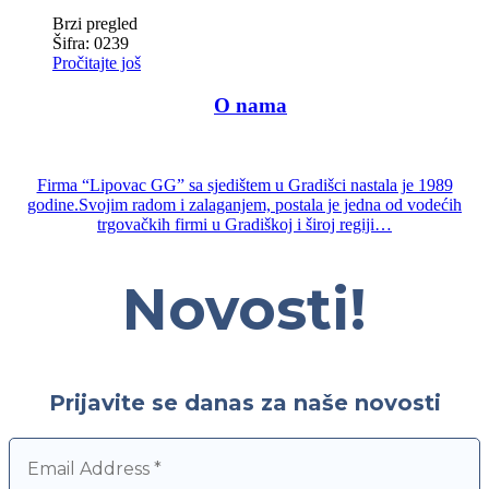
Brzi pregled
Šifra: 0239
Pročitajte još
—-
O nama
—
Firma “Lipovac GG” sa sjedištem u Gradišci nastala je 1989
godine.Svojim radom i zalaganjem, postala je jedna od vodećih
trgovačkih firmi u Gradiškoj i široj regiji…
Novosti!
Prijavite se danas za naše novosti