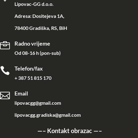
Lipovac-GG d.o.o.
Adresa: Dositejeva 1A,
78400 Gradiška, RS, BiH
Radno vrijeme

Od 08-16 h (pon-sub)
Telefon/fax

+ 387 51 815 170
Email

lipovacgg@gmail.com
lipovacgg.gradiska@gmail.com
—–
Kontakt obrazac
—–