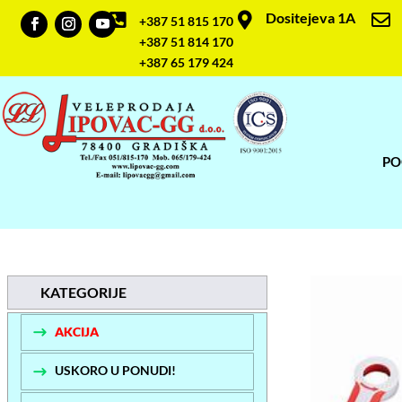
Dositejeva 1A



+387 51 815 170
+387 51 814 170
+387 65 179 424
PO
KATEGORIJE
AKCIJA
USKORO U PONUDI!