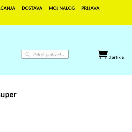
AĆANJA
DOSTAVA
MOJ NALOG
PRIJAVA
Products

search
0 artikla
super