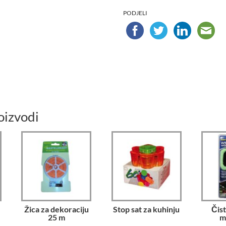
PODJELI
oizvodi
Žica za dekoraciju
Stop sat za kuhinju
Čist
25 m
m