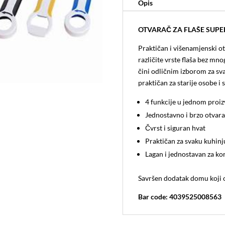
Opis
OTVARAČ ZA FLAŠE SUPE
Praktičan i višenamjenski ot
različite vrste flaša bez mn
čini odličnim izborom za sv
praktičan za starije osobe i s
4 funkcije u jednom proi
Jednostavno i brzo otvar
Čvrst i siguran hvat
Praktičan za svaku kuhinj
Lagan i jednostavan za ko
Savršen dodatak domu koji 
Bar code: 4039525008563