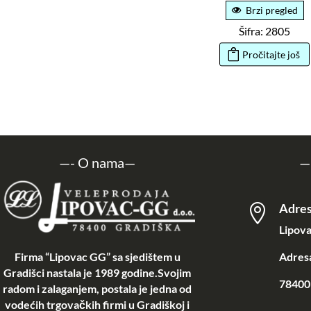
Brzi pregled
Šifra: 2805
Pročitajte još
—-
O nama
—
—
Adre

Lipova
Firma “Lipovac GG” sa sjedištem u
Adresa
Gradišci nastala je 1989 godine.Svojim
78400 
radom i zalaganjem, postala je jedna od
vodećih trgovačkih firmi u Gradiškoj i