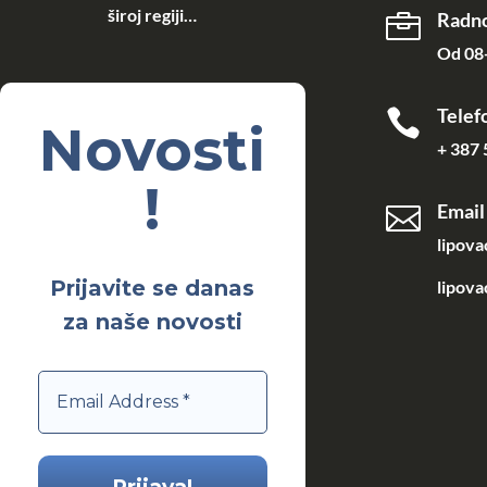
široj regiji…
Radno

Od 08-
Telef

Novosti
+ 387 
!
Email

lipov
Prijavite se danas
lipova
za naše novosti