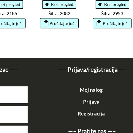
rzi pregled
Brzi pregled
Brzi pregled
fra: 2185
Šifra: 2082
Šifra: 2953
ročitajte još
Pročitajte još
Pročitajte još
zac
—–
—–
Prijava/registracija
—–
Moj nalog
Prijava
Registracija
—–
Pratite nas
—–