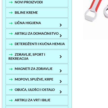
NOVI PROIZVODI
BILJNE KREME
LIČNA HIGIJENA
ARTIKLI ZA DOMAĆINSTVO
DETERDŽENTI I KUĆNA HEMIJA
ZDRAVLJE, SPORT I
REKREACIJA
MAGNETI ZA ZDRAVLJE
MOPOVI, SPUŽVE, KRPE
OBUĆA, ULOŠCI I OSTALO
ARTIKLI ZA VRT I BILJE