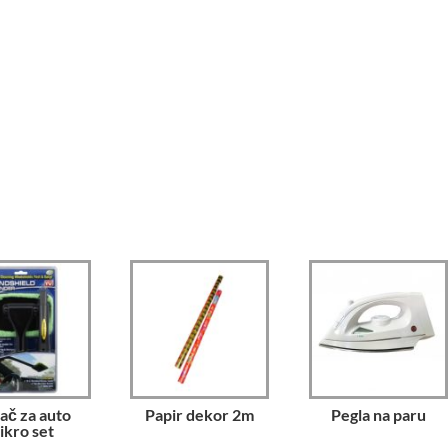
ač za auto
Papir dekor 2m
Pegla na paru
ikro set