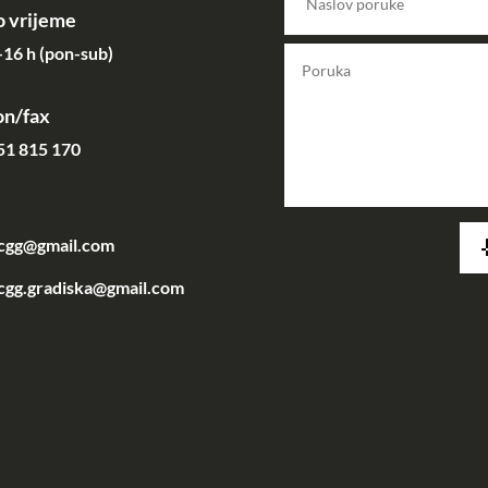
 vrijeme
16 h (pon-sub)
on/fax
51 815 170
acgg@gmail.com
cgg.gradiska@gmail.com