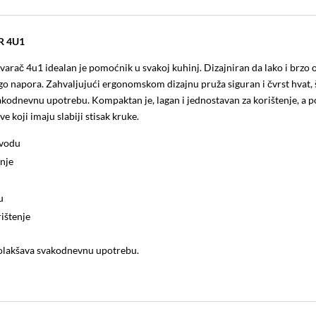
R 4U1
varač 4u1 idealan je pomoćnik u svakoj kuhinj. Dizajniran da lako i brzo 
ogo napora. Zahvaljujući ergonomskom dizajnu pruža siguran i čvrst hvat, 
akodnevnu upotrebu. Kompaktan je, lagan i jednostavan za korištenje, a 
ve koji imaju slabiji stisak kruke.
zvodu
anje
u
rištenje
olakšava svakodnevnu upotrebu.