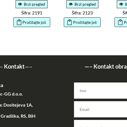
Brzi pregled
Brzi pregled
B
Šifra: 2191
Šifra: 2123
Ši
Pročitajte još
Pročitajte još
P
–
Kontakt
—–
—–
Kontakt obra
sa
c-GG d.o.o.
: Dositejeva 1A,
Gradiška, RS, BiH