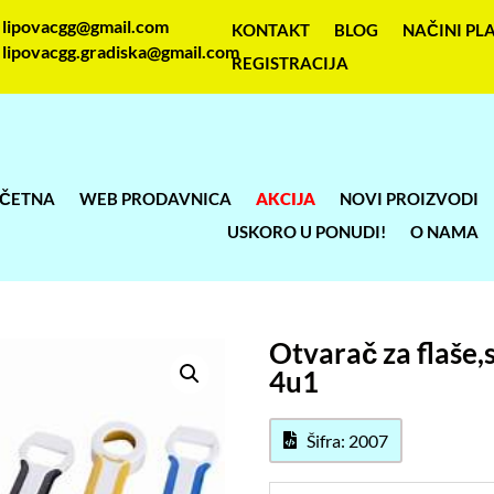
lipovacgg@gmail.com
KONTAKT
BLOG
NAČINI PL
lipovacgg.gradiska@gmail.com
REGISTRACIJA
ČETNA
WEB PRODAVNICA
AKCIJA
NOVI PROIZVODI
USKORO U PONUDI!
O NAMA
Otvarač za flaše,
4u1
Šifra: 2007