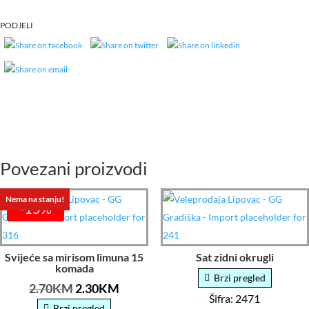
PODJELI
Povezani proizvodi
Nema na stanju!
-15%
Svijeće sa mirisom limuna 15
Sat zidni okrugli
komada
Brzi pregled
Originalna
Trenutna
2.70
KM
2.30
KM
Šifra: 2471
cena
cena
Brzi pregled