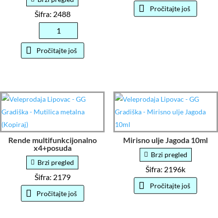
Pročitajte još
je
je:
Šifra: 2488
bila:
2.30KM.
2.70KM.
Svijeće
sa
Pročitajte još
mirisom
limuna
15
komada
količina
Rende multifunkcijonalno
Mirisno ulje Jagoda 10ml
x4+posuda
Brzi pregled
Brzi pregled
Šifra: 2196k
Šifra: 2179
Pročitajte još
Pročitajte još