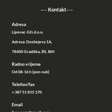
—–
Kontakt
—–
Adresa
Lipovac-GG d.o.o.
Adresa: Dositejeva 1A,
78400 Gradiška, RS, BiH
Radno vrijeme
Od 08-16 h (pon-sub)
Telefon/fax
+ 387 51 815 170
Email