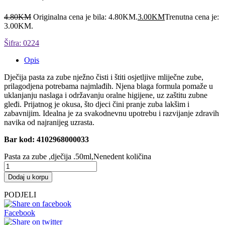
4.80
KM
Originalna cena je bila: 4.80KM.
3.00
KM
Trenutna cena je:
3.00KM.
Šifra: 0224
Opis
Dječija pasta za zube nježno čisti i štiti osjetljive mliječne zube,
prilagodjena potrebama najmlađih. Njena blaga formula pomaže u
uklanjanju naslaga i održavanju oralne higijene, uz zaštitu zubne
gleđi. Prijatnog je okusa, što djeci čini pranje zuba lakšim i
zabavnijim. Idealna je za svakodnevnu upotrebu i razvijanje zdravih
navika od najranijeg uzrasta.
Bar kod: 4102968000033
Pasta za zube ,dječija .50ml,Nenedent količina
Dodaj u korpu
PODJELI
Facebook