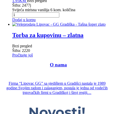
1.95
KM
Brzi pregled
Šifra: 2477j
Svijeća mirisna vanilija 6 kom. količina
Dodaj u korpu
Torba za kupovinu – zlatna
Brzi pregled
Šifra: 2220
Pročitajte još
—-
O nama
—
Firma “Lipovac GG” sa sjedištem u Gradišci nastala je 1989
godine.Svojim radom i zalaganjem, postala je jedna od vodećih
trgovačkih firmi u Gradiškoj i široj regiji…
Novosti!