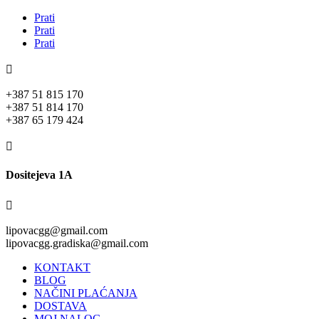
Prati
Prati
Prati

+387 51 815 170
+387 51 814 170
+387 65 179 424

Dositejeva 1A

lipovacgg@gmail.com
lipovacgg.gradiska@gmail.com
KONTAKT
BLOG
NAČINI PLAĆANJA
DOSTAVA
MOJ NALOG