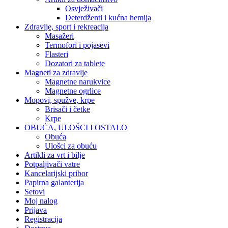
Osvježivači
Deterdženti i kućna hemija
Zdravlje, sport i rekreacija
Masažeri
Termofori i pojasevi
Flasteri
Dozatori za tablete
Magneti za zdravlje
Magnetne narukvice
Magnetne ogrlice
Mopovi, spužve, krpe
Brisači i četke
Krpe
OBUĆA, ULOŠCI I OSTALO
Obuća
Ulošci za obuću
Artikli za vrt i bilje
Potpaljivači vatre
Kancelarijski pribor
Papirna galanterija
Setovi
Moj nalog
Prijava
Registracija