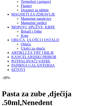
Termofori i pojasevi
Flasteri
Dozatori za tablete
MAGNETI ZA ZDRAVLJE
Magnetne narukvice
Magnetne ogrlice
MOPOVI, SPUŽVE, KRPE
Brisači i četke
Krpe
OBUĆA, ULOŠCI I OSTALO
Obuća
Ulošci za obuću
ARTIKLI ZA VRT I BILJE
KANCELARIJSKI PRIBOR
POTPALJIVAČI VATRE
PAPIRNA GALANTERIJA
SETOVI
-38%
Pasta za zube ,dječija
.50ml,Nenedent