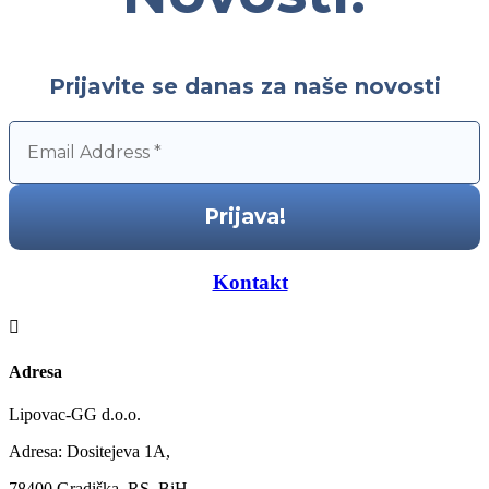
Prijavite se danas za naše novosti
—–
Kontakt
—–

Adresa
Lipovac-GG d.o.o.
Adresa: Dositejeva 1A,
78400 Gradiška, RS, BiH