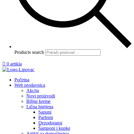
Products search

0 artikla
Početna
Web prodavnica
Akcija
Novi proizvodi
Biljne kreme
Lična higijena
Sapuni
Parfemi
Dezodoransi
Šamponi i kupke
Artikli za domaćinstvo