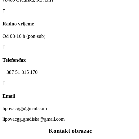

Radno vrijeme
Od 08-16 h (pon-sub)

Telefon/fax
+ 387 51 815 170

Email
lipovacgg@gmail.com
lipovacgg.gradiska@gmail.com
—–
Kontakt obrazac
—–