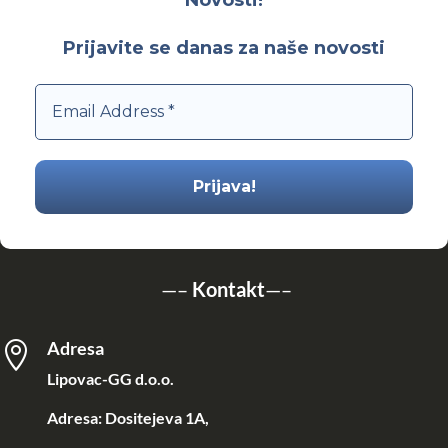
Prijavite se danas za naše novosti
—–
Kontakt
—–
Adresa

Lipovac-GG d.o.o.
Adresa: Dositejeva 1A,