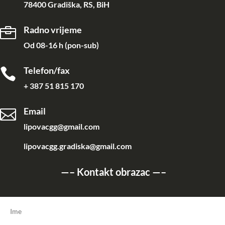
78400 Gradiška, RS, BiH
Radno vrijeme

Od 08-16 h (pon-sub)
Telefon/fax

+ 387 51 815 170
Email

lipovacgg@gmail.com
lipovacgg.gradiska@gmail.com
—–
Kontakt obrazac
—–