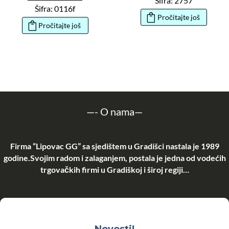
Šifra: 2757
Šifra: 0116f
Pročitajte još
Pročitajte još
—-
O nama
—
Firma “Lipovac GG” sa sjedištem u Gradišci nastala je 1989
godine.Svojim radom i zalaganjem, postala je jedna od vodećih
trgovačkih firmi u Gradiškoj i široj regiji…
Novosti!