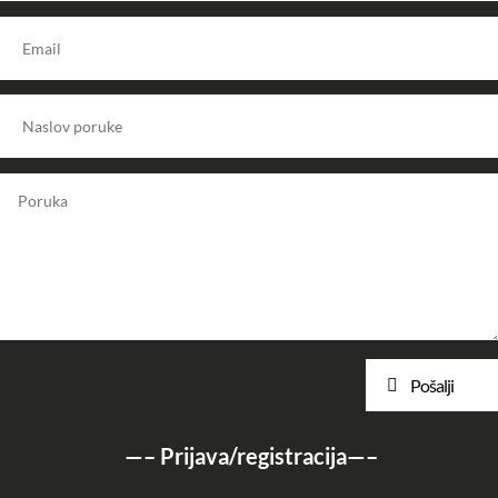
Pošalji
—–
Prijava/registracija
—–