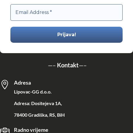
—–
Kontakt
—–
Adresa

Lipovac-GG d.o.o.
Adresa: Dositejeva 1A,
78400 Gradiška, RS, BiH
Radno vrijeme
