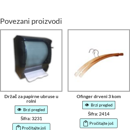
Povezani proizvodi
Držač za papirne ubruse u
Ofinger drveni 3 kom
rolni
Brzi pregled
Brzi pregled
Šifra: 2414
Šifra: 3231
Pročitajte još
Pročitajte još