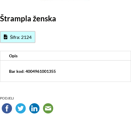
Štrampla ženska
Šifra: 2124
Opis
Bar kod: 4004961001355
PODJELI