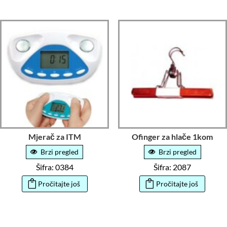
Mjerač za ITM
Ofinger za hlače 1kom
Brzi pregled
Brzi pregled
Šifra: 0384
Šifra: 2087
Pročitajte još
Pročitajte još