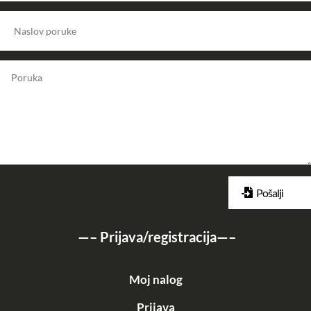
Pošalji
—–
Prijava/registracija
—–
Moj nalog
Prijava