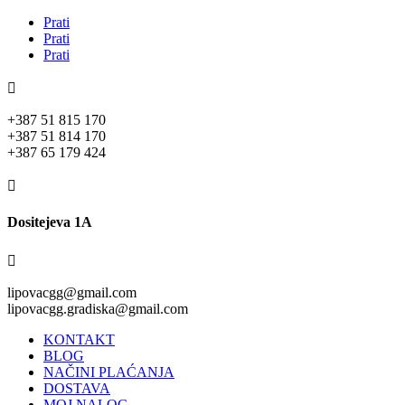
Prati
Prati
Prati

+387 51 815 170
+387 51 814 170
+387 65 179 424

Dositejeva 1A

lipovacgg@gmail.com
lipovacgg.gradiska@gmail.com
KONTAKT
BLOG
NAČINI PLAĆANJA
DOSTAVA
MOJ NALOG