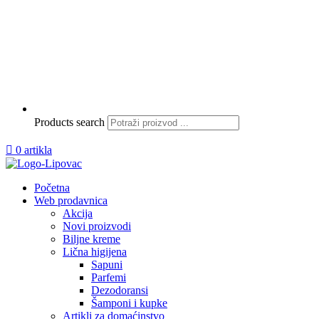
Products search

0 artikla
Početna
Web prodavnica
Akcija
Novi proizvodi
Biljne kreme
Lična higijena
Sapuni
Parfemi
Dezodoransi
Šamponi i kupke
Artikli za domaćinstvo