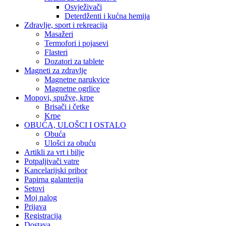
Osvježivači
Deterdženti i kućna hemija
Zdravlje, sport i rekreacija
Masažeri
Termofori i pojasevi
Flasteri
Dozatori za tablete
Magneti za zdravlje
Magnetne narukvice
Magnetne ogrlice
Mopovi, spužve, krpe
Brisači i četke
Krpe
OBUĆA, ULOŠCI I OSTALO
Obuća
Ulošci za obuću
Artikli za vrt i bilje
Potpaljivači vatre
Kancelarijski pribor
Papirna galanterija
Setovi
Moj nalog
Prijava
Registracija
Dostava