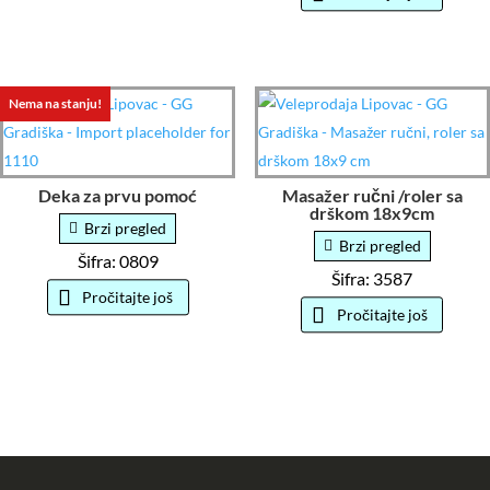
Nema na stanju!
Deka za prvu pomoć
Masažer ručni /roler sa
drškom 18x9cm
Brzi pregled
Brzi pregled
Šifra: 0809
Šifra: 3587
Pročitajte još
Pročitajte još