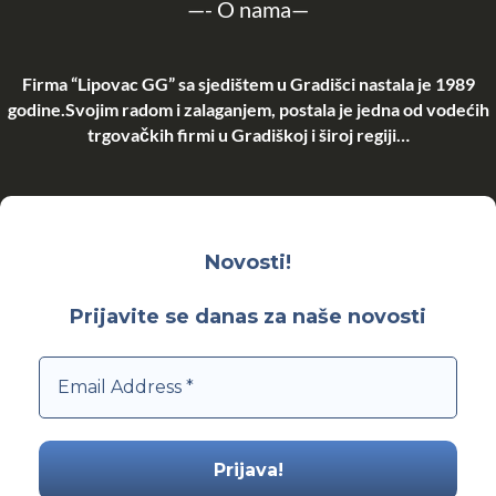
—-
O nama
—
Firma “Lipovac GG” sa sjedištem u Gradišci nastala je 1989
godine.Svojim radom i zalaganjem, postala je jedna od vodećih
trgovačkih firmi u Gradiškoj i široj regiji…
Novosti!
Prijavite se danas za naše novosti