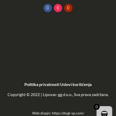
KATALOG
POGLEDAJ OVDE
Politika privatnosti
Uslovi korišćenja
Copyright © 2022 | Lipovac-gg d.o.o., Sva prava zadržana.
0
Web dizajn:
https://dugl-sp.com/