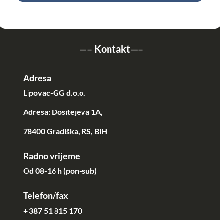
—–
Kontakt
—–
Adresa
Lipovac-GG d.o.o.
Adresa: Dositejeva 1A,
78400 Gradiška, RS, BiH
Radno vrijeme
Od 08-16 h (pon-sub)
Telefon/fax
+ 387 51 815 170