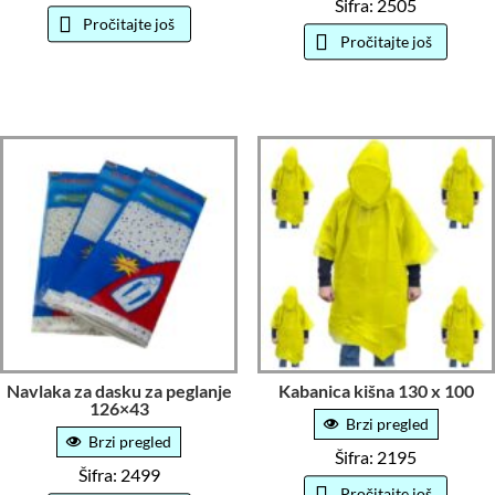
Šifra: 2505
Pročitajte još
Pročitajte još
Navlaka za dasku za peglanje
Kabanica kišna 130 x 100
126×43
Brzi pregled
Brzi pregled
Šifra: 2195
Šifra: 2499
Pročitajte još