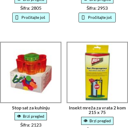
Šifra: 2805
Šifra: 2953
Pročitajte još
Pročitajte još
Stop sat za kuhinju
Insekt mreža za vrata 2 kom
215 x 75
Brzi pregled
Brzi pregled
Šifra: 2123