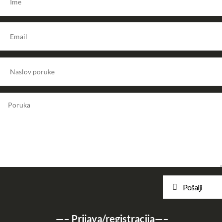
Pošalji
—–
Prijava/registracija
—–