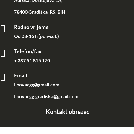
Adresa: Dositejeva 1A,
78400 Gradiška, RS, BiH

Radno vrijeme
Od 08-16 h (pon-sub)

Telefon/fax
+ 387 51 815 170

Email
lipovacgg@gmail.com
lipovacgg.gradiska@gmail.com
—–
Kontakt obrazac
—–