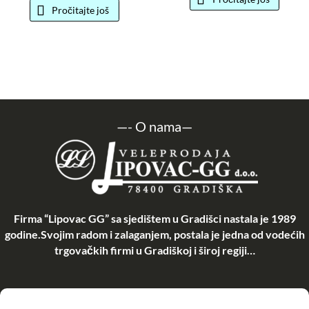
Pročitajte još
—-
O nama
—
Firma “Lipovac GG” sa sjedištem u Gradišci nastala je 1989
godine.Svojim radom i zalaganjem, postala je jedna od vodećih
trgovačkih firmi u Gradiškoj i široj regiji…