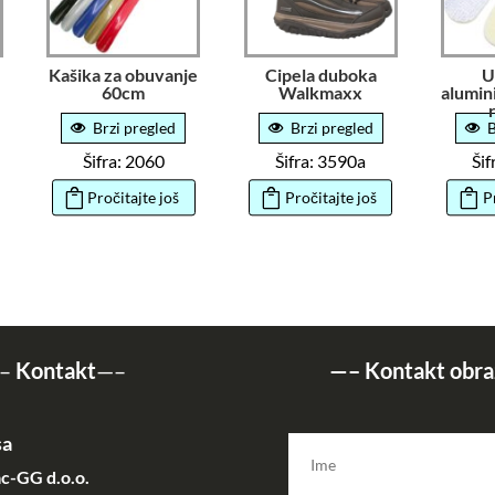
Kašika za obuvanje
Cipela duboka
U
60cm
Walkmaxx
alumin
Brzi pregled
Brzi pregled
B
Šifra: 2060
Šifra: 3590a
Ši
Pročitajte još
Pročitajte još
P
–
Kontakt
—–
—–
Kontakt obra
sa
c-GG d.o.o.