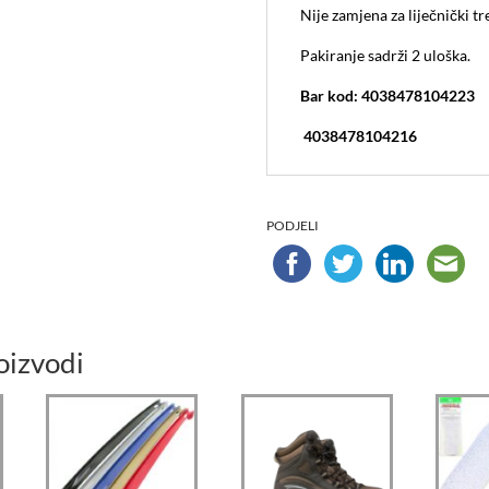
Nije zamjena za liječnički t
Pakiranje sadrži 2 uloška.
Bar kod: 4038478104223
4038478104216
PODJELI
oizvodi