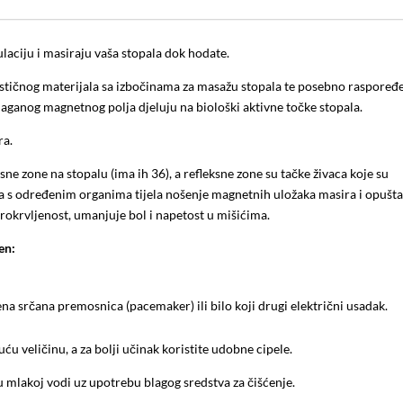
laciju i masiraju vaša stopala dok hodate.
astičnog materijala sa izbočinama za masažu stopala te posebno raspore
aganog magnetnog polja djeluju na biološki aktivne točke stopala.
ra.
ne zone na stopalu (ima ih 36), a refleksne zone su tačke živaca koje su
 s određenim organima tijela nošenje magnetnih uložaka masira i opušt
rokrvljenost, umanjuje bol i napetost u mišićima.
en:
a srčana premosnica (pacemaker) ili bilo koji drugi električni usadak.
ću veličinu, a za bolji učinak koristite udobne cipele.
 mlakoj vodi uz upotrebu blagog sredstva za čišćenje.