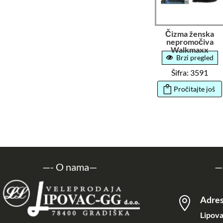
Čizma ženska
nepromočiva
Walkmaxx
Brzi pregled
Šifra: 3591
Pročitajte još
—-
O nama
—
—
Adre

Lipova