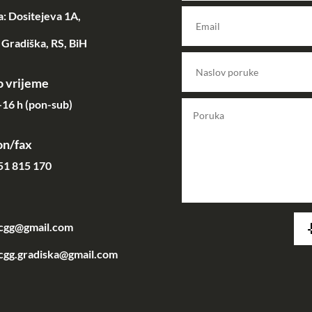
: Dositejeva 1A,
Gradiška, RS, BiH
 vrijeme
16 h (pon-sub)
on/fax
51 815 170
acgg@gmail.com
cgg.gradiska@gmail.com