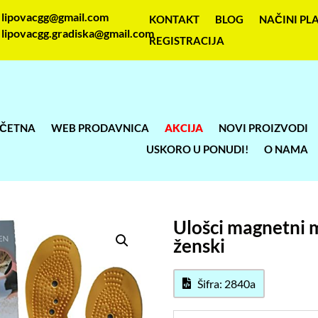
lipovacgg@gmail.com
KONTAKT
BLOG
NAČINI PL
lipovacgg.gradiska@gmail.com
REGISTRACIJA
ČETNA
WEB PRODAVNICA
AKCIJA
NOVI PROIZVODI
USKORO U PONUDI!
O NAMA
Ulošci magnetni 
ženski
Šifra: 2840a