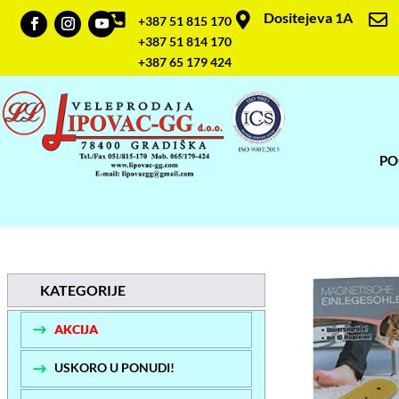
Dositejeva 1A



+387 51 815 170
+387 51 814 170
+387 65 179 424
PO
KATEGORIJE
AKCIJA
USKORO U PONUDI!