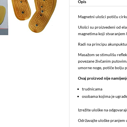
Opis
Magnetni ulošci potiču cirku
Ulošci su proizvedeni od el
magnetima koji stvaranjem l
Radi na principu akunpuktu
Masažom se stimulišu refleks
povezane živčanim putovima
umorne noge, potiče bolju p
Ovaj proizvod nije namijenj
trudnicama
osobama kojima je ugrađen
Izrežite uloške na odgovaraju
Održavajte uloške pranjem u