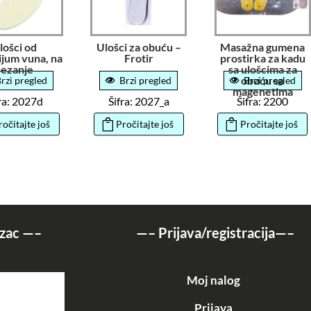
lošci od
Ulošci za obuću –
Masažna gumena
ijum vuna, na
Frotir
prostirka za kadu
rezanje
sa ulošcima za
obuću sa
rzi pregled
Brzi pregled
Brzi pregled
magenetima
fra: 2027d
Šifra: 2027_a
Šifra: 2200
ročitajte još
Pročitajte još
Pročitajte još
zac
—–
—–
Prijava/registracija
—–
Moj nalog
Prijava