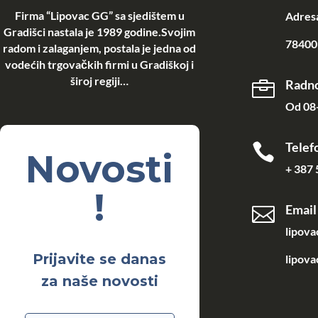
Firma “Lipovac GG” sa sjedištem u
Adresa
Gradišci nastala je 1989 godine.Svojim
78400 
radom i zalaganjem, postala je jedna od
vodećih trgovačkih firmi u Gradiškoj i
široj regiji…
Radno

Od 08-
Telef

Novosti
+ 387 
!
Email

lipov
Prijavite se danas
lipova
za naše novosti