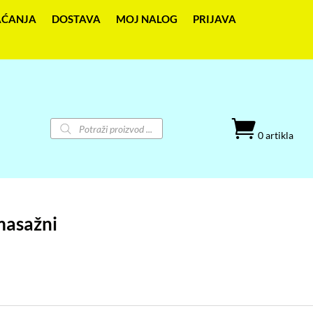
AĆANJA
DOSTAVA
MOJ NALOG
PRIJAVA
Products

search
0 artikla
masažni