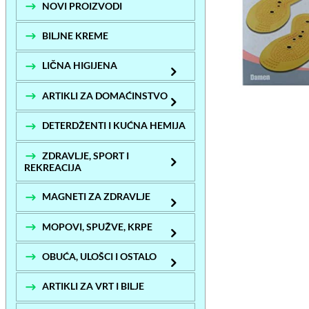
NOVI PROIZVODI
BILJNE KREME
LIČNA HIGIJENA
ARTIKLI ZA DOMAĆINSTVO
DETERDŽENTI I KUĆNA HEMIJA
ZDRAVLJE, SPORT I
REKREACIJA
MAGNETI ZA ZDRAVLJE
MOPOVI, SPUŽVE, KRPE
OBUĆA, ULOŠCI I OSTALO
ARTIKLI ZA VRT I BILJE