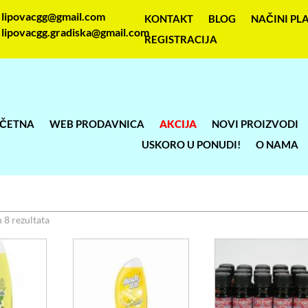
lipovacgg@gmail.com
KONTAKT
BLOG
NAČINI PL
lipovacgg.gradiska@gmail.com
REGISTRACIJA
ČETNA
WEB PRODAVNICA
AKCIJA
NOVI PROIZVODI
USKORO U PONUDI!
O NAMA
Sortirano
h 8 rezultata
po
najnovijem