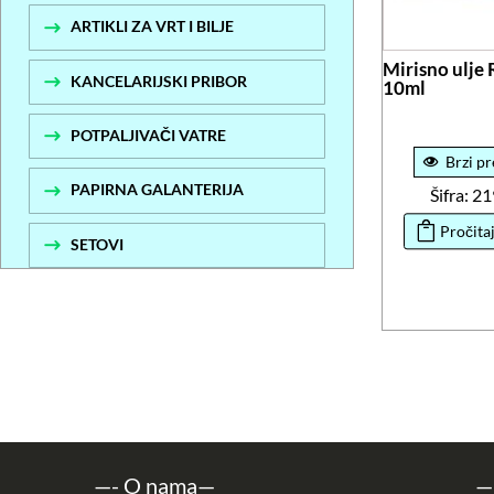
ARTIKLI ZA VRT I BILJE
Mirisno ulje
KANCELARIJSKI PRIBOR
10ml
POTPALJIVAČI VATRE
Brzi pr
PAPIRNA GALANTERIJA
Šifra: 2
Pročitaj
SETOVI
—-
O nama
—
—