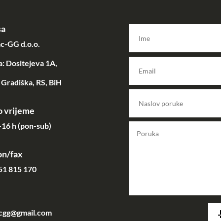
sa
c-GG d.o.o.
: Dositejeva 1A,
Gradiška, RS, BiH
 vrijeme
16 h (pon-sub)
on/fax
51 815 170
acgg@gmail.com