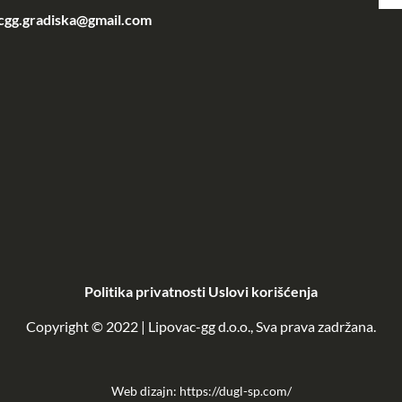
cgg.gradiska@gmail.com
Politika privatnosti
Uslovi korišćenja
Copyright © 2022 | Lipovac-gg d.o.o., Sva prava zadržana.
Web dizajn:
https://dugl-sp.com/