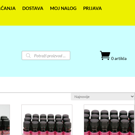
AĆANJA
DOSTAVA
MOJ NALOG
PRIJAVA
Products

search
0 artikla