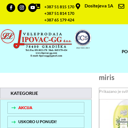
Dositejeva 1A



+387 51 815 170
+387 51 814 170
+387 65 179 424
PO
miris
Prikazano je svi
KATEGORIJE
AKCIJA
USKORO U PONUDI!