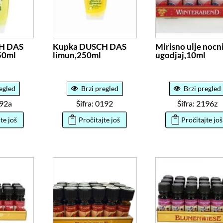
H DAS
Kupka DUSCH DAS
Mirisno ulje nocn
250ml
limun,250ml
ugodjaj,10ml
egled
Brzi pregled
Brzi pregled
192a
Šifra: 0192
Šifra: 2196z
te još
Pročitajte još
Pročitajte još