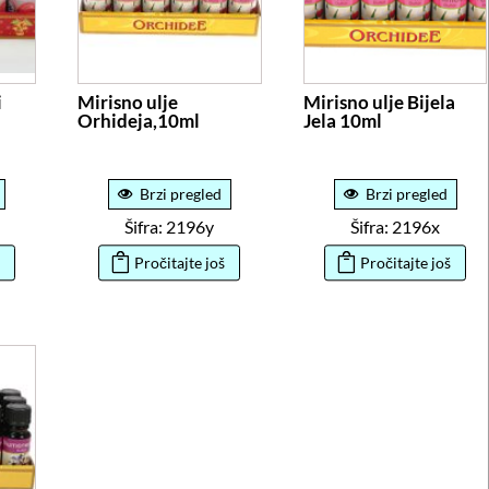
i
Mirisno ulje
Mirisno ulje Bijela
Orhideja,10ml
Jela 10ml
Brzi pregled
Brzi pregled
Šifra: 2196y
Šifra: 2196x
Pročitajte još
Pročitajte još