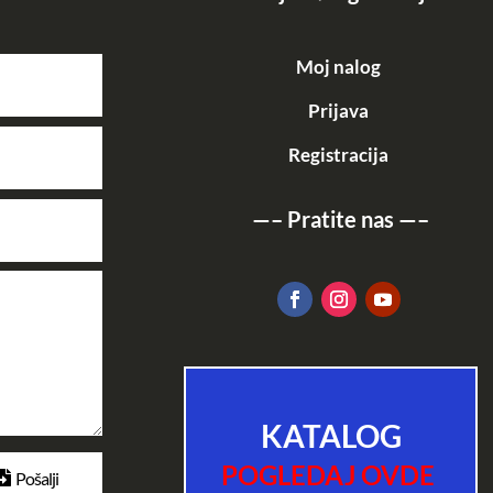
Moj nalog
Prijava
Registracija
—–
Pratite nas
—–
KATALOG
POGLEDAJ OVDE
Pošalji