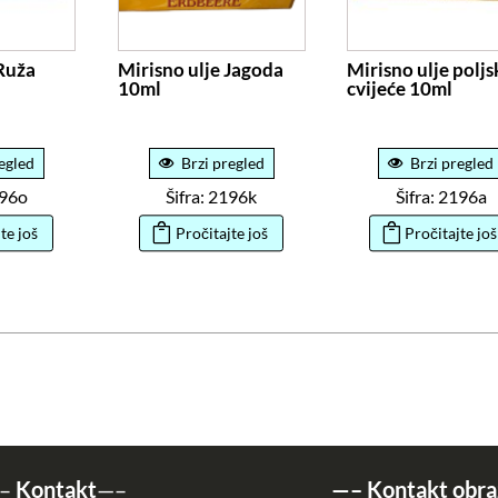
 Ruža
Mirisno ulje Jagoda
Mirisno ulje poljs
10ml
cvijeće 10ml
egled
Brzi pregled
Brzi pregled
196o
Šifra: 2196k
Šifra: 2196a
te još
Pročitajte još
Pročitajte još
–
Kontakt
—–
—–
Kontakt obra