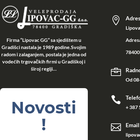
Adre

Lipova
Firma “Lipovac GG” sa sjedištem u
Adresa
Gradišci nastala je 1989 godine.Svojim
78400 
radom i zalaganjem, postala je jedna od
vodećih trgovačkih firmi u Gradiškoj i
široj regiji…
Radno

Od 08-
Telef

Novosti
+ 387 
!
Email

lipov