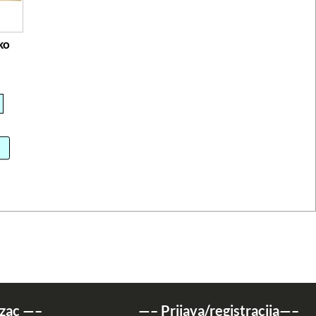
ko
zac
—–
—–
Prijava/registracija
—–