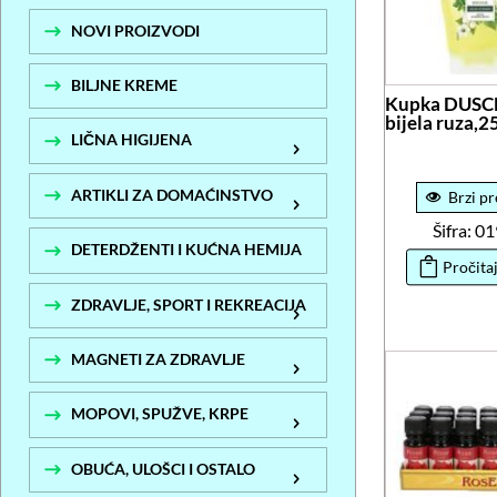
NOVI PROIZVODI
BILJNE KREME
Kupka DUSC
bijela ruza,
LIČNA HIGIJENA
ARTIKLI ZA DOMAĆINSTVO
Brzi pr
Šifra: 0
DETERDŽENTI I KUĆNA HEMIJA
Pročitaj
ZDRAVLJE, SPORT I REKREACIJA
MAGNETI ZA ZDRAVLJE
MOPOVI, SPUŽVE, KRPE
OBUĆA, ULOŠCI I OSTALO