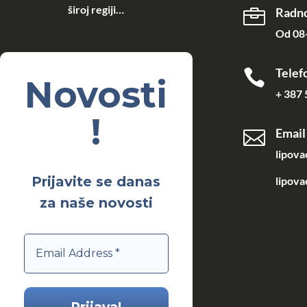
široj regiji…
Radno

Od 08-
Telef

Novosti
+ 387 
!
Email

lipov
Prijavite se danas
lipova
za naše novosti