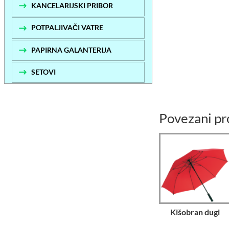
KANCELARIJSKI PRIBOR
POTPALJIVAČI VATRE
PAPIRNA GALANTERIJA
SETOVI
Povezani pr
Kišobran dugi