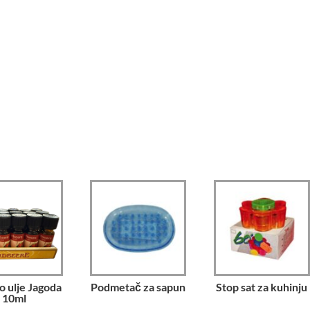
o ulje Jagoda
Podmetač za sapun
Stop sat za kuhinju
10ml