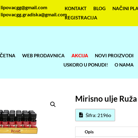
lipovacgg@gmail.com
KONTAKT
BLOG
NAČINI PL
lipovacgg.gradiska@gmail.com
REGISTRACIJA
ČETNA
WEB PRODAVNICA
AKCIJA
NOVI PROIZVODI
USKORO U PONUDI!
O NAMA
Mirisno ulje Ruž
Šifra: 2196o
Opis