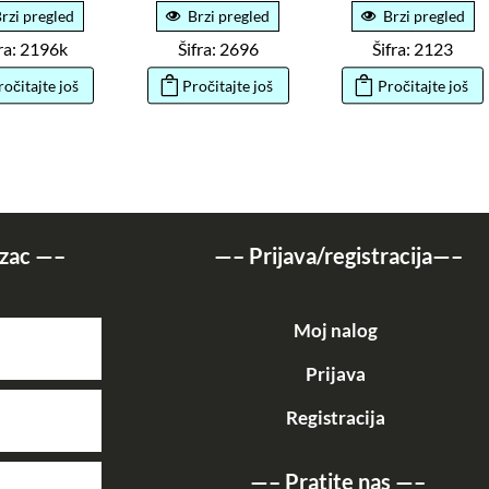
rzi pregled
Brzi pregled
Brzi pregled
fra: 2196k
Šifra: 2696
Šifra: 2123
ročitajte još
Pročitajte još
Pročitajte još
zac
—–
—–
Prijava/registracija
—–
Moj nalog
Prijava
Registracija
—–
Pratite nas
—–