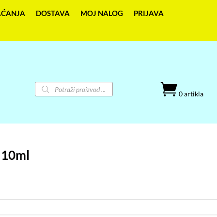
AĆANJA
DOSTAVA
MOJ NALOG
PRIJAVA
Products

search
0 artikla
a 10ml