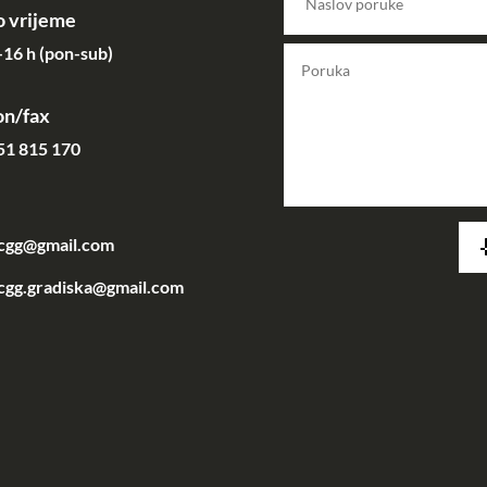
 vrijeme
16 h (pon-sub)
on/fax
51 815 170
acgg@gmail.com
cgg.gradiska@gmail.com