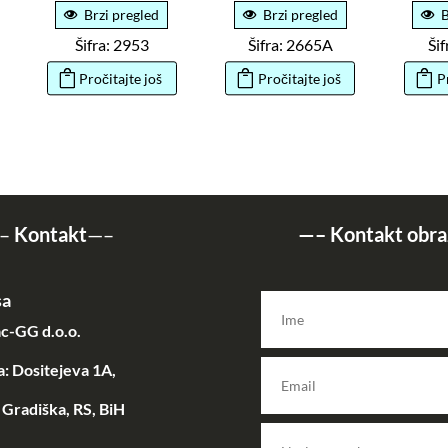
Brzi pregled
Brzi pregled
B
Šifra: 2953
Šifra: 2665A
Ši
Pročitajte još
Pročitajte još
P
–
Kontakt
—–
—–
Kontakt obra
sa
c-GG d.o.o.
: Dositejeva 1A,
Gradiška, RS, BiH