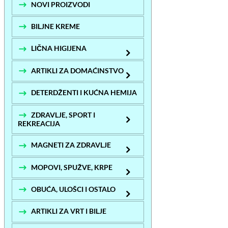
NOVI PROIZVODI
BILJNE KREME
LIČNA HIGIJENA
ARTIKLI ZA DOMAĆINSTVO
DETERDŽENTI I KUĆNA HEMIJA
ZDRAVLJE, SPORT I
REKREACIJA
MAGNETI ZA ZDRAVLJE
MOPOVI, SPUŽVE, KRPE
OBUĆA, ULOŠCI I OSTALO
ARTIKLI ZA VRT I BILJE