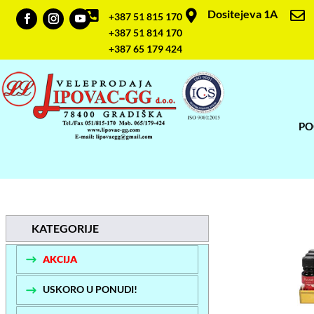
Dositejeva 1A



+387 51 815 170
+387 51 814 170
+387 65 179 424
PO
KATEGORIJE
AKCIJA
USKORO U PONUDI!