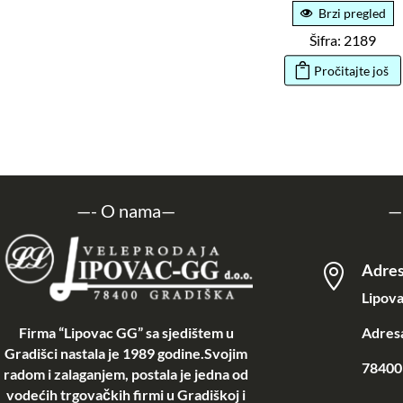
Brzi pregled
Šifra: 2189
Pročitajte još
—-
O nama
—
—
Adre

Lipova
Firma “Lipovac GG” sa sjedištem u
Adresa
Gradišci nastala je 1989 godine.Svojim
78400 
radom i zalaganjem, postala je jedna od
vodećih trgovačkih firmi u Gradiškoj i