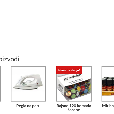
oizvodi
Nema na stanju!
Pegla na paru
Rajsne 120 komada
Mirisn
šarene