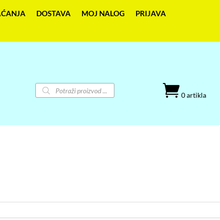
AĆANJA
DOSTAVA
MOJ NALOG
PRIJAVA
Products

search
0 artikla