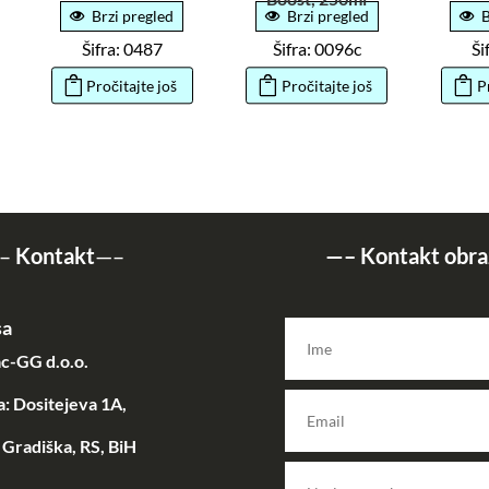
Brzi pregled
Brzi pregled
B
Šifra: 0487
Šifra: 0096c
Ši
Pročitajte još
Pročitajte još
P
–
Kontakt
—–
—–
Kontakt obra
sa
c-GG d.o.o.
: Dositejeva 1A,
Gradiška, RS, BiH