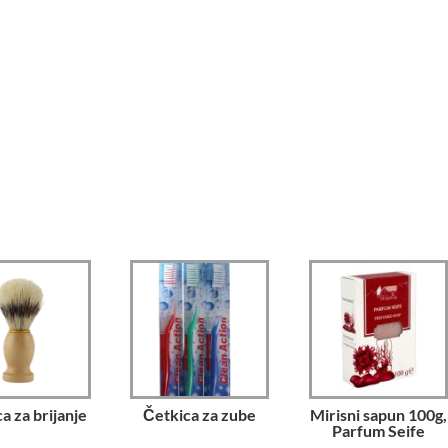
a za brijanje
Četkica za zube
Mirisni sapun 100g,
Parfum Seife