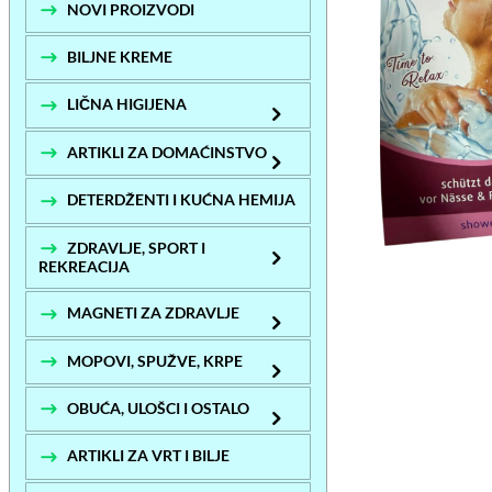
NOVI PROIZVODI
BILJNE KREME
LIČNA HIGIJENA
ARTIKLI ZA DOMAĆINSTVO
DETERDŽENTI I KUĆNA HEMIJA
ZDRAVLJE, SPORT I
REKREACIJA
MAGNETI ZA ZDRAVLJE
MOPOVI, SPUŽVE, KRPE
OBUĆA, ULOŠCI I OSTALO
ARTIKLI ZA VRT I BILJE