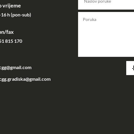
 vrijeme
16 h (pon-sub)
on/fax
51 815 170
acgg@gmail.com
cgg.gradiska@gmail.com