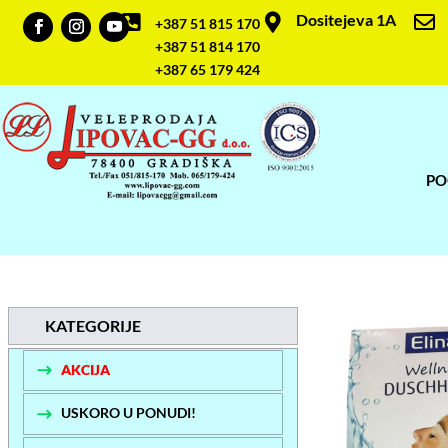
Dositejeva 1A



+387 51 815 170
+387 51 814 170
+387 65 179 424
PO
KATEGORIJE
AKCIJA
USKORO U PONUDI!