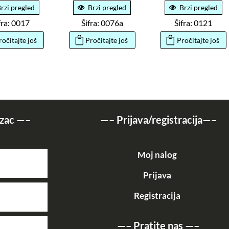
rzi pregled
Brzi pregled
Brzi pregled
fra: 0017
Šifra: 0076a
Šifra: 0121
ročitajte još
Pročitajte još
Pročitajte još
zac
—–
—–
Prijava/registracija
—–
Moj nalog
Prijava
Registracija
—–
Pratite nas
—–