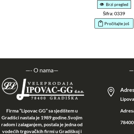
Brzi pregled
Šifra: 0339
Pročitajte još
—-
O nama
—
—
Adre

Lipova
Firma “Lipovac GG” sa sjedištem u
Adresa
Gradišci nastala je 1989 godine.Svojim
78400 
radom i zalaganjem, postala je jedna od
vodećih trgovačkih firmi u Gradiškoj i