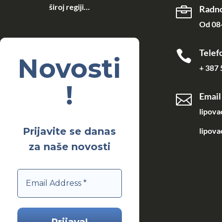
široj regiji…
Radno

Od 08-
Telef

Novosti
+ 387 
!
Email

lipov
Prijavite se danas
lipova
za naše novosti