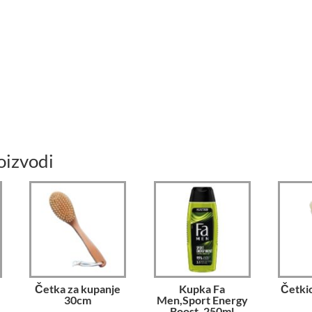
oizvodi
Četka za kupanje
Kupka Fa
Četkic
30cm
Men,Sport Energy
Boost, 250ml