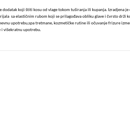
 dodatak koji štiti kosu od vlage tokom tuširanja ili kupanja. Izradjena je
jala sa elastičnim rubom koji se prilagođava obliku glave i čvrsto drži k
dnevnu upotrebu,spa tretmane, kozmetičke rutine ili očuvanje frizure izm
e i višekratnu upotrebu.