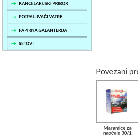
KANCELARIJSKI PRIBOR
POTPALJIVAČI VATRE
PAPIRNA GALANTERIJA
SETOVI
Povezani pr
Maramice za
naočale 30/1