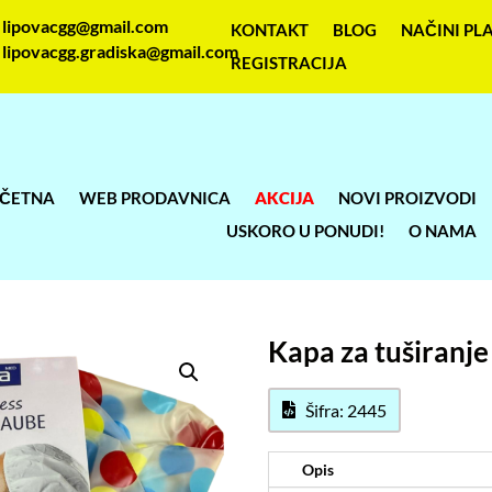
lipovacgg@gmail.com
KONTAKT
BLOG
NAČINI PL
lipovacgg.gradiska@gmail.com
REGISTRACIJA
ČETNA
WEB PRODAVNICA
AKCIJA
NOVI PROIZVODI
USKORO U PONUDI!
O NAMA
Kapa za tuširanje
Šifra: 2445
Opis