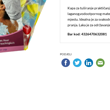
Kapa za tuširanje praktičanje
laganog,vodootpornog materi
mjestu. Idealna je za svako
pranja. Laka je za održavanj
Bar kod: 4326470632081
PODJELI