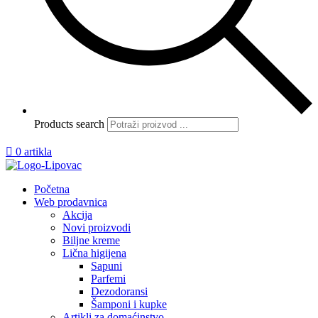
Products search

0 artikla
Početna
Web prodavnica
Akcija
Novi proizvodi
Biljne kreme
Lična higijena
Sapuni
Parfemi
Dezodoransi
Šamponi i kupke
Artikli za domaćinstvo