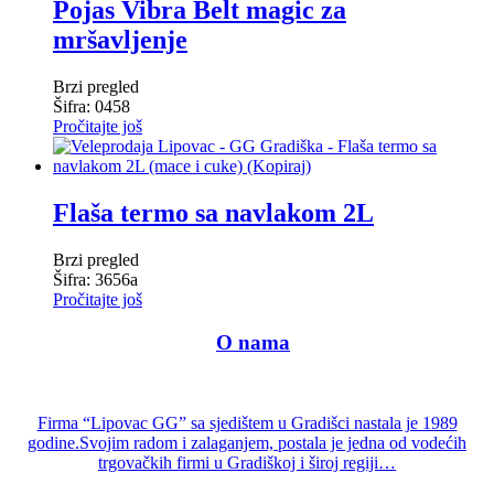
Pojas Vibra Belt magic za
mršavljenje
Brzi pregled
Šifra: 0458
Pročitajte još
Flaša termo sa navlakom 2L
Brzi pregled
Šifra: 3656a
Pročitajte još
—-
O nama
—
Firma “Lipovac GG” sa sjedištem u Gradišci nastala je 1989
godine.Svojim radom i zalaganjem, postala je jedna od vodećih
trgovačkih firmi u Gradiškoj i široj regiji…