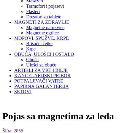
Masažeri
Termofori i pojasevi
Flasteri
Dozatori za tablete
MAGNETI ZA ZDRAVLJE
Magnetne narukvice
Magnetne ogrlice
MOPOVI, SPUŽVE, KRPE
Brisači i četke
Krpe
OBUĆA, ULOŠCI I OSTALO
Obuća
Ulošci za obuću
ARTIKLI ZA VRT I BILJE
KANCELARIJSKI PRIBOR
POTPALJIVAČI VATRE
PAPIRNA GALANTERIJA
SETOVI
Pojas sa magnetima za leđa
Šifra: 2855