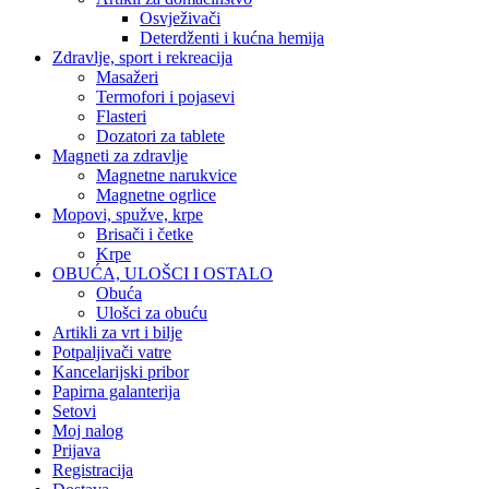
Osvježivači
Deterdženti i kućna hemija
Zdravlje, sport i rekreacija
Masažeri
Termofori i pojasevi
Flasteri
Dozatori za tablete
Magneti za zdravlje
Magnetne narukvice
Magnetne ogrlice
Mopovi, spužve, krpe
Brisači i četke
Krpe
OBUĆA, ULOŠCI I OSTALO
Obuća
Ulošci za obuću
Artikli za vrt i bilje
Potpaljivači vatre
Kancelarijski pribor
Papirna galanterija
Setovi
Moj nalog
Prijava
Registracija