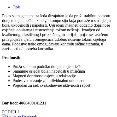
Opis
Pojas sa magnetima za leđa dizajniran je da pruži stabilnu potporu
donjem dijelu leđa, uz blagu kompresiju koja pomaže u smanjenju
bola, ukočenosti i napetosti. Ugrađeni magneti dodatno doprinose
osjećaju opuštanja i rasterećenja tokom nošenja. Izradjen od
kvalitetnog, elastičnog i prozračnog materijala, pojas se savršeno
prilagodjava tijelu i omogućaca udobno nošenje tokom cijeloga
dana. Podesive trake omogućavaju kontrolu jačine stezanja, u
zavisnosti od potreba korisnika.
Prednosti:
Pruža stabilnu podršku donjem dijelu leđa
Smanjuje osjećaj bola i napetosti u mišićima
Magneti doprinose osjećaju relaksacije
Podesivo stezanje za individualnu udobnost
Pogodan za rad, svakodnevne aktivnosti i sport
Bar kod: 4068400141231
PODJELI