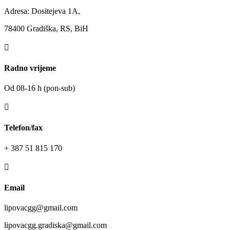
Adresa: Dositejeva 1A,
78400 Gradiška, RS, BiH

Radno vrijeme
Od 08-16 h (pon-sub)

Telefon/fax
+ 387 51 815 170

Email
lipovacgg@gmail.com
lipovacgg.gradiska@gmail.com