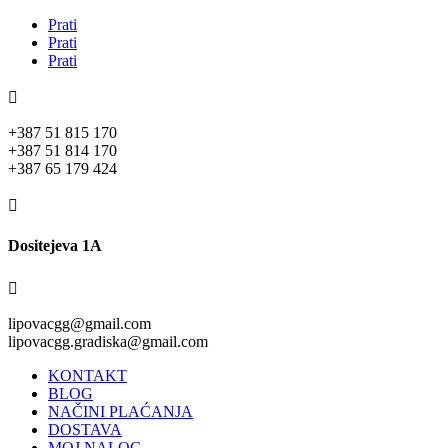
Prati
Prati
Prati

+387 51 815 170
+387 51 814 170
+387 65 179 424

Dositejeva 1A

lipovacgg@gmail.com
lipovacgg.gradiska@gmail.com
KONTAKT
BLOG
NAČINI PLAĆANJA
DOSTAVA
MOJ NALOG