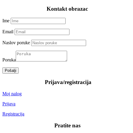
—–
Kontakt obrazac
—–
Ime
Email
Naslov poruke
Poruka
Pošalji
—–
Prijava/registracija
—–
Moj nalog
Prijava
Registracija
—–
Pratite nas
—–